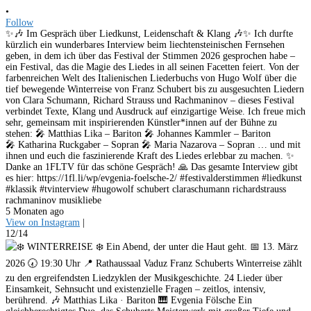
•
Follow
✨🎶 Im Gespräch über Liedkunst, Leidenschaft & Klang 🎶✨ Ich durfte
kürzlich ein wunderbares Interview beim liechtensteinischen Fernsehen
geben, in dem ich über das Festival der Stimmen 2026 gesprochen habe –
ein Festival, das die Magie des Liedes in all seinen Facetten feiert. Von der
farbenreichen Welt des Italienischen Liederbuchs von Hugo Wolf über die
tief bewegende Winterreise von Franz Schubert bis zu ausgesuchten Liedern
von Clara Schumann, Richard Strauss und Rachmaninov – dieses Festival
verbindet Texte, Klang und Ausdruck auf einzigartige Weise. Ich freue mich
sehr, gemeinsam mit inspirierenden Künstler*innen auf der Bühne zu
stehen: 🎤 Matthias Lika – Bariton 🎤 Johannes Kammler – Bariton
🎤 Katharina Ruckgaber – Sopran 🎤 Maria Nazarova – Sopran … und mit
ihnen und euch die faszinierende Kraft des Liedes erlebbar zu machen. ✨
Danke an 1FLTV für das schöne Gespräch! 🙏 Das gesamte Interview gibt
es hier: https://1fl.li/wp/evgenia-foelsche-2/ #festivalderstimmen #liedkunst
#klassik #tvinterview #hugowolf schubert claraschumann richardstrauss
rachmaninov musikliebe
5 Monaten ago
View on Instagram
|
12/14