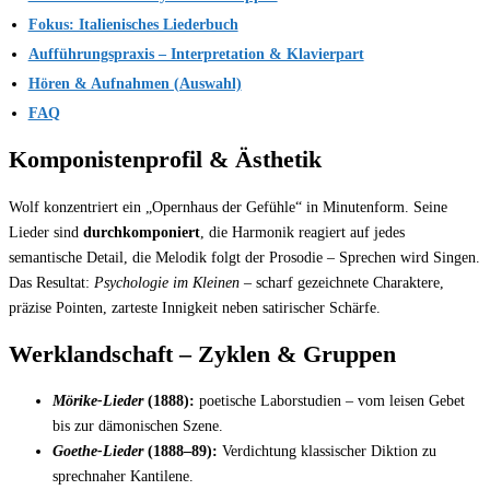
Fokus: Italienisches Liederbuch
Aufführungspraxis – Interpretation & Klavierpart
Hören & Aufnahmen (Auswahl)
FAQ
Komponistenprofil & Ästhetik
Wolf konzentriert ein „Opernhaus der Gefühle“ in Minutenform. Seine
Lieder sind
durchkomponiert
, die Harmonik reagiert auf jedes
semantische Detail, die Melodik folgt der Prosodie – Sprechen wird Singen.
Das Resultat:
Psychologie im Kleinen
– scharf gezeichnete Charaktere,
präzise Pointen, zarteste Innigkeit neben satirischer Schärfe.
Werklandschaft – Zyklen & Gruppen
Mörike-Lieder
(1888):
poetische Laborstudien – vom leisen Gebet
bis zur dämonischen Szene.
Goethe-Lieder
(1888–89):
Verdichtung klassischer Diktion zu
sprechnaher Kantilene.