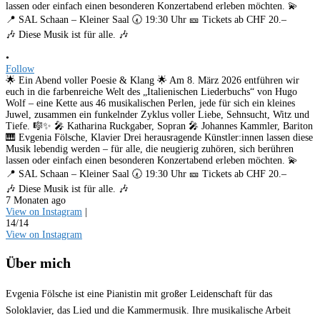
•
Follow
🌟 Ein Abend voller Poesie & Klang 🌟 Am 8. März 2026 entführen wir
euch in die farbenreiche Welt des „Italienischen Liederbuchs“ von Hugo
Wolf – eine Kette aus 46 musikalischen Perlen, jede für sich ein kleines
Juwel, zusammen ein funkelnder Zyklus voller Liebe, Sehnsucht, Witz und
Tiefe. 🎼✨ 🎤 Katharina Ruckgaber, Sopran 🎤 Johannes Kammler, Bariton
🎹 Evgenia Fölsche, Klavier Drei herausragende Künstler:innen lassen diese
Musik lebendig werden – für alle, die neugierig zuhören, sich berühren
lassen oder einfach einen besonderen Konzertabend erleben möchten. 💫
📍 SAL Schaan – Kleiner Saal 🕢 19:30 Uhr 🎫 Tickets ab CHF 20.–
🎶 Diese Musik ist für alle. 🎶
7 Monaten ago
View on Instagram
|
14/14
View on Instagram
Über mich
Evgenia Fölsche ist eine Pianistin mit großer Leidenschaft für das
Soloklavier, das Lied und die Kammermusik. Ihre musikalische Arbeit