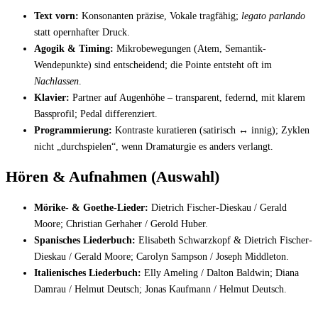
Text vorn:
Konsonanten präzise, Vokale tragfähig;
legato parlando
statt opernhafter Druck.
Agogik & Timing:
Mikrobewegungen (Atem, Semantik-
Wendepunkte) sind entscheidend; die Pointe entsteht oft im
Nachlassen
.
Klavier:
Partner auf Augenhöhe – transparent, federnd, mit klarem
Bassprofil; Pedal differenziert.
Programmierung:
Kontraste kuratieren (satirisch ↔ innig); Zyklen
nicht „durchspielen“, wenn Dramaturgie es anders verlangt.
Hören & Aufnahmen (Auswahl)
Mörike- & Goethe-Lieder:
Dietrich Fischer-Dieskau / Gerald
Moore; Christian Gerhaher / Gerold Huber.
Spanisches Liederbuch:
Elisabeth Schwarzkopf & Dietrich Fischer-
Dieskau / Gerald Moore; Carolyn Sampson / Joseph Middleton.
Italienisches Liederbuch:
Elly Ameling / Dalton Baldwin; Diana
Damrau / Helmut Deutsch; Jonas Kaufmann / Helmut Deutsch.