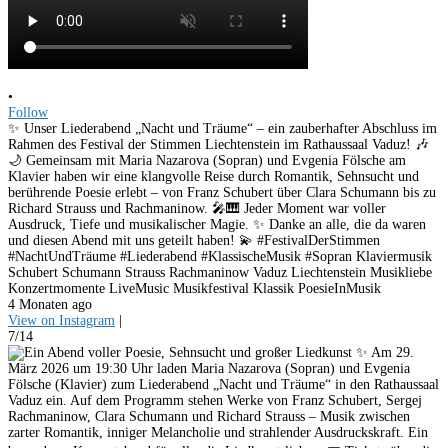
•
Follow
✨ Unser Liederabend „Nacht und Träume“ – ein zauberhafter Abschluss im
Rahmen des Festival der Stimmen Liechtenstein im Rathaussaal Vaduz! 🎶
🌙 Gemeinsam mit Maria Nazarova (Sopran) und Evgenia Fölsche am
Klavier haben wir eine klangvolle Reise durch Romantik, Sehnsucht und
berührende Poesie erlebt – von Franz Schubert über Clara Schumann bis zu
Richard Strauss und Rachmaninow. 🎤🎹 Jeder Moment war voller
Ausdruck, Tiefe und musikalischer Magie. ✨ Danke an alle, die da waren
und diesen Abend mit uns geteilt haben! 💫 #FestivalDerStimmen
#NachtUndTräume #Liederabend #KlassischeMusik #Sopran Klaviermusik
Schubert Schumann Strauss Rachmaninow Vaduz Liechtenstein Musikliebe
Konzertmomente LiveMusic Musikfestival Klassik PoesieInMusik
4 Monaten ago
View on Instagram
|
7/14