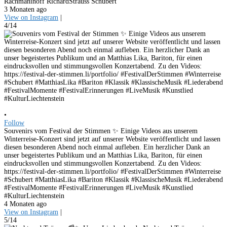
Rachmaninoff RichardStrauss Schubert
3 Monaten ago
View on Instagram
|
4/14
•
Follow
Souvenirs vom Festival der Stimmen ✨ Einige Videos aus unserem
Winterreise-Konzert sind jetzt auf unserer Website veröffentlicht und lassen
diesen besonderen Abend noch einmal aufleben. Ein herzlicher Dank an
unser begeistertes Publikum und an Matthias Lika, Bariton, für einen
eindrucksvollen und stimmungsvollen Konzertabend. Zu den Videos:
https://festival-der-stimmen.li/portfolio/ #FestivalDerStimmen #Winterreise
#Schubert #MatthiasLika #Bariton #Klassik #KlassischeMusik #Liederabend
#FestivalMomente #FestivalErinnerungen #LiveMusik #Kunstlied
#KulturLiechtenstein
4 Monaten ago
View on Instagram
|
5/14