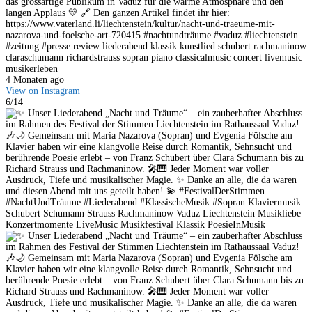
das grossartige Publikum in Vaduz für die warme Atmosphäre und den
langen Applaus 💛 🔗 Den ganzen Artikel findet ihr hier:
https://www.vaterland.li/liechtenstein/kultur/nacht-und-traeume-mit-
nazarova-und-foelsche-art-720415 #nachtundträume #vaduz #liechtenstein
#zeitung #presse review liederabend klassik kunstlied schubert rachmaninow
claraschumann richardstrauss sopran piano classicalmusic concert livemusic
musikerleben
4 Monaten ago
View on Instagram
|
6/14