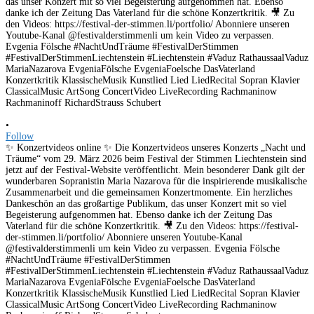
•
Follow
✨ Konzertvideos online ✨ Die Konzertvideos unseres Konzerts „Nacht und
Träume“ vom 29. März 2026 beim Festival der Stimmen Liechtenstein sind
jetzt auf der Festival-Website veröffentlicht. Mein besonderer Dank gilt der
wunderbaren Sopranistin Maria Nazarova für die inspirierende musikalische
Zusammenarbeit und die gemeinsamen Konzertmomente. Ein herzliches
Dankeschön an das großartige Publikum, das unser Konzert mit so viel
Begeisterung aufgenommen hat. Ebenso danke ich der Zeitung Das
Vaterland für die schöne Konzertkritik. 🎥 Zu den Videos: https://festival-
der-stimmen.li/portfolio/ Abonniere unseren Youtube-Kanal
@festivalderstimmenli um kein Video zu verpassen. Evgenia Fölsche
#NachtUndTräume #FestivalDerStimmen
#FestivalDerStimmenLiechtenstein #Liechtenstein #Vaduz RathaussaalVaduz
MariaNazarova EvgeniaFölsche EvgeniaFoelsche DasVaterland
Konzertkritik KlassischeMusik Kunstlied Lied LiedRecital Sopran Klavier
ClassicalMusic ArtSong ConcertVideo LiveRecording Rachmaninow