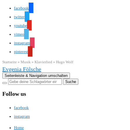
facebook
twitter
youtube
vimeo
instagram
pinterest
Startseite
»
Musik
»
Klavierlied
»
Hugo Wolf
Evgenia Fölsche
Seitenleiste & Navigation umschalten
Follow us
facebook
instagram
Home