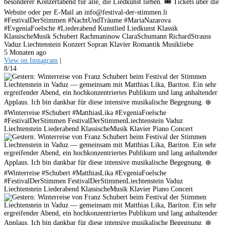
besonderer Konzertabend für alle, die Liedkunst lieben. 🎟 Tickets über die
Website oder per E-Mail an info@festival-der-stimmen.li
#FestivalDerStimmen #NachtUndTräume #MariaNazarova
#EvgeniaFoelsche #Liederabend Kunstlied Liedkunst Klassik
KlassischeMusik Schubert Rachmaninow ClaraSchumann RichardStrauss
Vaduz Liechtenstein Konzert Sopran Klavier Romantik Musikliebe
5 Monaten ago
View on Instagram
|
8/14