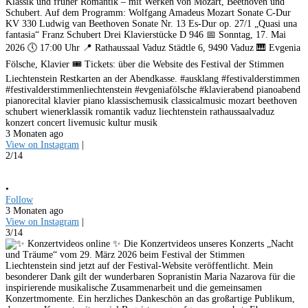
Klassik und früher Romantik – mit Werken von Mozart, Beethoven und
Schubert. Auf dem Programm: Wolfgang Amadeus Mozart Sonate C-Dur
KV 330 Ludwig van Beethoven Sonate Nr. 13 Es-Dur op. 27/1 „Quasi una
fantasia“ Franz Schubert Drei Klavierstücke D 946 📅 Sonntag, 17. Mai
2026 🕔 17:00 Uhr 📍 Rathaussaal Vaduz Städtle 6, 9490 Vaduz 🎹 Evgenia
Fölsche, Klavier 🎟️ Tickets: über die Website des Festival der Stimmen
Liechtenstein Restkarten an der Abendkasse. #ausklang #festivalderstimmen
#festivalderstimmenliechtenstein #evgeniafölsche #klavierabend pianoabend
pianorecital klavier piano klassischemusik classicalmusic mozart beethoven
schubert wienerklassik romantik vaduz liechtenstein rathaussaalvaduz
konzert concert livemusic kultur musik
3 Monaten ago
View on Instagram
|
2/14
•
Follow
3 Monaten ago
View on Instagram
|
3/14