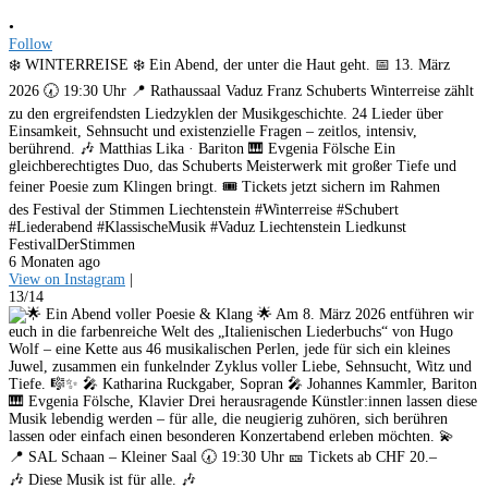
•
Follow
❄️ WINTERREISE ❄️ Ein Abend, der unter die Haut geht. 📅 13. März
2026 🕢 19:30 Uhr 📍 Rathaussaal Vaduz Franz Schuberts Winterreise zählt
zu den ergreifendsten Liedzyklen der Musikgeschichte. 24 Lieder über
Einsamkeit, Sehnsucht und existenzielle Fragen – zeitlos, intensiv,
berührend. 🎶 Matthias Lika · Bariton 🎹 Evgenia Fölsche Ein
gleichberechtigtes Duo, das Schuberts Meisterwerk mit großer Tiefe und
feiner Poesie zum Klingen bringt. 🎟️ Tickets jetzt sichern im Rahmen
des Festival der Stimmen Liechtenstein #Winterreise #Schubert
#Liederabend #KlassischeMusik #Vaduz Liechtenstein Liedkunst
FestivalDerStimmen
6 Monaten ago
View on Instagram
|
13/14