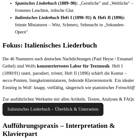
Spanisches Liederbuch
(1889–90):
„Geistliche“ und „Weltliche“ –
frommes Leuchten, irdische Glut.
Italienisches Liederbuch
Heft I (1890–91) & Heft II (1896):
feinste Miniaturen – Witz, Schmerz, Sehnsucht in „Sekunden-
Opern“.
Fokus: Italienisches Liederbuch
Die 46 Nummern nach deutschen Nachdichtungen (Paul Heyse / Emanuel
Geibel) sind Wolfs
konzentriertestes Labor für Textmusik
. Heft I
(1890/91) tastet, parodiert, tröstet; Heft II (1896) schärft die Kontur –
secco-Pointen, Innigkeitsminiaturen, federnde Klaviermotorik. Ein idealer
Einstieg in Wolf: knapp, vielfältig, sängerisch wie pianistischer
Feinschliff
.
Zur ausführlichen Werkseite mit allen Artikeln, Texten, Analysen & FAQs:
Italienisches Liederbuch – Überblick & Unterseiten
Aufführungspraxis – Interpretation &
Klavierpart