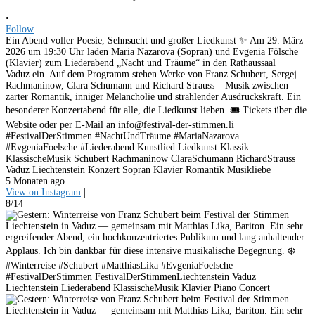
•
Follow
Ein Abend voller Poesie, Sehnsucht und großer Liedkunst ✨ Am 29. März
2026 um 19:30 Uhr laden Maria Nazarova (Sopran) und Evgenia Fölsche
(Klavier) zum Liederabend „Nacht und Träume“ in den Rathaussaal
Vaduz ein. Auf dem Programm stehen Werke von Franz Schubert, Sergej
Rachmaninow, Clara Schumann und Richard Strauss – Musik zwischen
zarter Romantik, inniger Melancholie und strahlender Ausdruckskraft. Ein
besonderer Konzertabend für alle, die Liedkunst lieben. 🎟 Tickets über die
Website oder per E-Mail an info@festival-der-stimmen.li
#FestivalDerStimmen #NachtUndTräume #MariaNazarova
#EvgeniaFoelsche #Liederabend Kunstlied Liedkunst Klassik
KlassischeMusik Schubert Rachmaninow ClaraSchumann RichardStrauss
Vaduz Liechtenstein Konzert Sopran Klavier Romantik Musikliebe
5 Monaten ago
View on Instagram
|
8/14