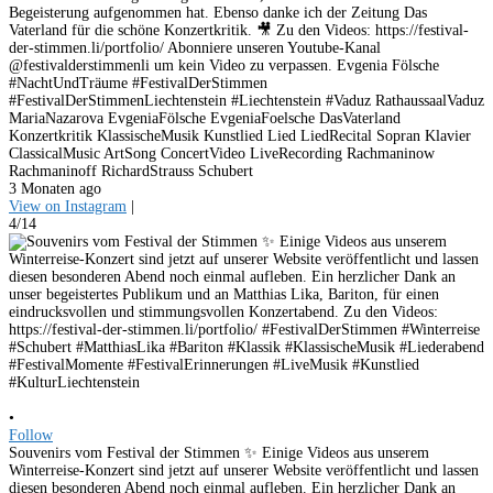
Begeisterung aufgenommen hat. Ebenso danke ich der Zeitung Das
Vaterland für die schöne Konzertkritik. 🎥 Zu den Videos: https://festival-
der-stimmen.li/portfolio/ Abonniere unseren Youtube-Kanal
@festivalderstimmenli um kein Video zu verpassen. Evgenia Fölsche
#NachtUndTräume #FestivalDerStimmen
#FestivalDerStimmenLiechtenstein #Liechtenstein #Vaduz RathaussaalVaduz
MariaNazarova EvgeniaFölsche EvgeniaFoelsche DasVaterland
Konzertkritik KlassischeMusik Kunstlied Lied LiedRecital Sopran Klavier
ClassicalMusic ArtSong ConcertVideo LiveRecording Rachmaninow
Rachmaninoff RichardStrauss Schubert
3 Monaten ago
View on Instagram
|
4/14
•
Follow
Souvenirs vom Festival der Stimmen ✨ Einige Videos aus unserem
Winterreise-Konzert sind jetzt auf unserer Website veröffentlicht und lassen
diesen besonderen Abend noch einmal aufleben. Ein herzlicher Dank an