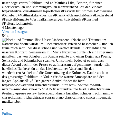
unser begeistertes Publikum und an Matthias Lika, Bariton, für einen
eindrucksvollen und stimmungsvollen Konzertabend. Zu den Videos:
https://festival-der-stimmen.li/portfolio/ #FestivalDerStimmen #Winterreise
#Schubert #MatthiasLika #Bariton #Klassik #KlassischeMusik #Liederabend
#FestivalMomente #FestivalErinnerungen #LiveMusik #Kunstlied
#KulturLiechtenstein
4 Monaten ago
View on Instagram
|
5/14
•
Follow