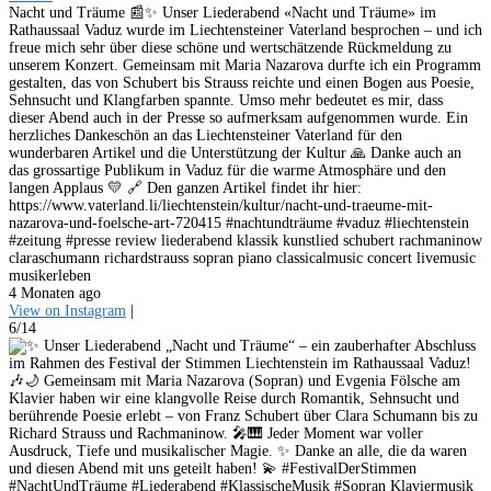
Nacht und Träume 📰✨ Unser Liederabend «Nacht und Träume» im
Rathaussaal Vaduz wurde im Liechtensteiner Vaterland besprochen – und ich
freue mich sehr über diese schöne und wertschätzende Rückmeldung zu
unserem Konzert. Gemeinsam mit Maria Nazarova durfte ich ein Programm
gestalten, das von Schubert bis Strauss reichte und einen Bogen aus Poesie,
Sehnsucht und Klangfarben spannte. Umso mehr bedeutet es mir, dass
dieser Abend auch in der Presse so aufmerksam aufgenommen wurde. Ein
herzliches Dankeschön an das Liechtensteiner Vaterland für den
wunderbaren Artikel und die Unterstützung der Kultur 🙏 Danke auch an
das grossartige Publikum in Vaduz für die warme Atmosphäre und den
langen Applaus 💛 🔗 Den ganzen Artikel findet ihr hier:
https://www.vaterland.li/liechtenstein/kultur/nacht-und-traeume-mit-
nazarova-und-foelsche-art-720415 #nachtundträume #vaduz #liechtenstein
#zeitung #presse review liederabend klassik kunstlied schubert rachmaninow
claraschumann richardstrauss sopran piano classicalmusic concert livemusic
musikerleben
4 Monaten ago
View on Instagram
|
6/14