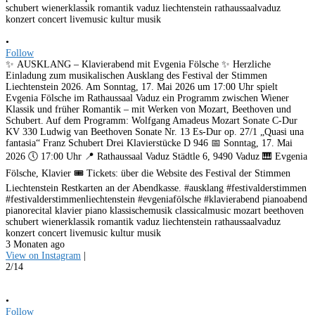
•
Follow
✨ AUSKLANG – Klavierabend mit Evgenia Fölsche ✨ Herzliche
Einladung zum musikalischen Ausklang des Festival der Stimmen
Liechtenstein 2026. Am Sonntag, 17. Mai 2026 um 17:00 Uhr spielt
Evgenia Fölsche im Rathaussaal Vaduz ein Programm zwischen Wiener
Klassik und früher Romantik – mit Werken von Mozart, Beethoven und
Schubert. Auf dem Programm: Wolfgang Amadeus Mozart Sonate C-Dur
KV 330 Ludwig van Beethoven Sonate Nr. 13 Es-Dur op. 27/1 „Quasi una
fantasia“ Franz Schubert Drei Klavierstücke D 946 📅 Sonntag, 17. Mai
2026 🕔 17:00 Uhr 📍 Rathaussaal Vaduz Städtle 6, 9490 Vaduz 🎹 Evgenia
Fölsche, Klavier 🎟️ Tickets: über die Website des Festival der Stimmen
Liechtenstein Restkarten an der Abendkasse. #ausklang #festivalderstimmen
#festivalderstimmenliechtenstein #evgeniafölsche #klavierabend pianoabend
pianorecital klavier piano klassischemusik classicalmusic mozart beethoven
schubert wienerklassik romantik vaduz liechtenstein rathaussaalvaduz
konzert concert livemusic kultur musik
3 Monaten ago
View on Instagram
|
2/14
•
Follow