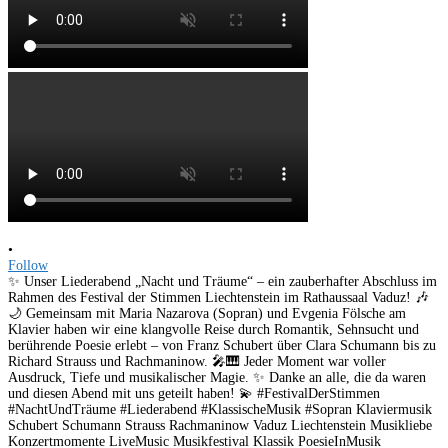
•
Follow
✨ Unser Liederabend „Nacht und Träume“ – ein zauberhafter Abschluss im
Rahmen des Festival der Stimmen Liechtenstein im Rathaussaal Vaduz! 🎶
🌙 Gemeinsam mit Maria Nazarova (Sopran) und Evgenia Fölsche am
Klavier haben wir eine klangvolle Reise durch Romantik, Sehnsucht und
berührende Poesie erlebt – von Franz Schubert über Clara Schumann bis zu
Richard Strauss und Rachmaninow. 🎤🎹 Jeder Moment war voller
Ausdruck, Tiefe und musikalischer Magie. ✨ Danke an alle, die da waren
und diesen Abend mit uns geteilt haben! 💫 #FestivalDerStimmen
#NachtUndTräume #Liederabend #KlassischeMusik #Sopran Klaviermusik
Schubert Schumann Strauss Rachmaninow Vaduz Liechtenstein Musikliebe
Konzertmomente LiveMusic Musikfestival Klassik PoesieInMusik