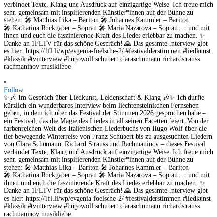
•
Follow
✨🎶 Im Gespräch über Liedkunst, Leidenschaft & Klang 🎶✨ Ich durfte
kürzlich ein wunderbares Interview beim liechtensteinischen Fernsehen
geben, in dem ich über das Festival der Stimmen 2026 gesprochen habe –
ein Festival, das die Magie des Liedes in all seinen Facetten feiert. Von der
farbenreichen Welt des Italienischen Liederbuchs von Hugo Wolf über die
tief bewegende Winterreise von Franz Schubert bis zu ausgesuchten Liedern
von Clara Schumann, Richard Strauss und Rachmaninov – dieses Festival
verbindet Texte, Klang und Ausdruck auf einzigartige Weise. Ich freue mich
sehr, gemeinsam mit inspirierenden Künstler*innen auf der Bühne zu
stehen: 🎤 Matthias Lika – Bariton 🎤 Johannes Kammler – Bariton
🎤 Katharina Ruckgaber – Sopran 🎤 Maria Nazarova – Sopran … und mit
ihnen und euch die faszinierende Kraft des Liedes erlebbar zu machen. ✨
Danke an 1FLTV für das schöne Gespräch! 🙏 Das gesamte Interview gibt
es hier: https://1fl.li/wp/evgenia-foelsche-2/ #festivalderstimmen #liedkunst
#klassik #tvinterview #hugowolf schubert claraschumann richardstrauss
rachmaninov musikliebe