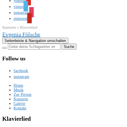
youtube
vimeo
instagram
pinterest
Startseite
»
Klavierlied
Evgenia Fölsche
Seitenleiste & Navigation umschalten
Follow us
facebook
instagram
Home
Musik
Zur Person
Konzerte
Galerie
Kontakt
Klavierlied