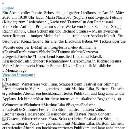
•
Follow
Ein Abend voller Poesie, Sehnsucht und großer Liedkunst ✨ Am 29. März
2026 um 19:30 Uhr laden Maria Nazarova (Sopran) und Evgenia Fölsche
(Klavier) zum Liederabend „Nacht und Träume“ in den Rathaussaal
Vaduz ein. Auf dem Programm stehen Werke von Franz Schubert, Sergej
Rachmaninow, Clara Schumann und Richard Strauss – Musik zwischen
zarter Romantik, inniger Melancholie und strahlender Ausdruckskraft. Ein
besonderer Konzertabend für alle, die Liedkunst lieben. 🎟 Tickets über die
Website oder per E-Mail an info@festival-der-stimmen.li
#FestivalDerStimmen #NachtUndTräume #MariaNazarova
#EvgeniaFoelsche #Liederabend Kunstlied Liedkunst Klassik
KlassischeMusik Schubert Rachmaninow ClaraSchumann RichardStrauss
Vaduz Liechtenstein Konzert Sopran Klavier Romantik Musikliebe
5 Monaten ago
View on Instagram
|
8/14