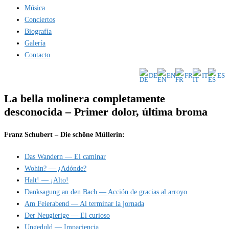
Música
Conciertos
Biografía
Galería
Contacto
DE
EN
FR
IT
ES
La bella molinera completamente
desconocida – Primer dolor, última broma
Franz Schubert – Die schöne Müllerin:
Das Wandern — El caminar
Wohin? — ¿Adónde?
Halt! — ¡Alto!
Danksagung an den Bach — Acción de gracias al arroyo
Am Feierabend — Al terminar la jornada
Der Neugierige — El curioso
Ungeduld — Impaciencia