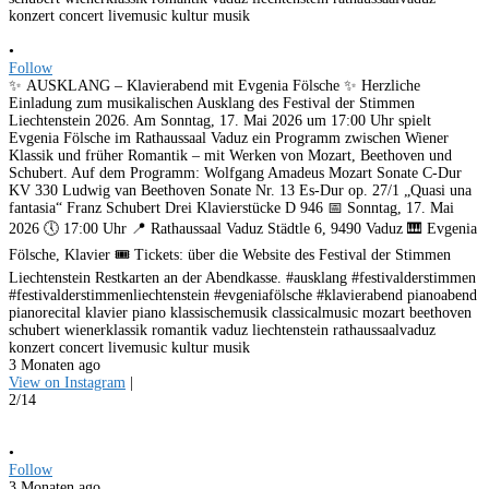
•
Follow
✨ AUSKLANG – Klavierabend mit Evgenia Fölsche ✨ Herzliche
Einladung zum musikalischen Ausklang des Festival der Stimmen
Liechtenstein 2026. Am Sonntag, 17. Mai 2026 um 17:00 Uhr spielt
Evgenia Fölsche im Rathaussaal Vaduz ein Programm zwischen Wiener
Klassik und früher Romantik – mit Werken von Mozart, Beethoven und
Schubert. Auf dem Programm: Wolfgang Amadeus Mozart Sonate C-Dur
KV 330 Ludwig van Beethoven Sonate Nr. 13 Es-Dur op. 27/1 „Quasi una
fantasia“ Franz Schubert Drei Klavierstücke D 946 📅 Sonntag, 17. Mai
2026 🕔 17:00 Uhr 📍 Rathaussaal Vaduz Städtle 6, 9490 Vaduz 🎹 Evgenia
Fölsche, Klavier 🎟️ Tickets: über die Website des Festival der Stimmen
Liechtenstein Restkarten an der Abendkasse. #ausklang #festivalderstimmen
#festivalderstimmenliechtenstein #evgeniafölsche #klavierabend pianoabend
pianorecital klavier piano klassischemusik classicalmusic mozart beethoven
schubert wienerklassik romantik vaduz liechtenstein rathaussaalvaduz
konzert concert livemusic kultur musik
3 Monaten ago
View on Instagram
|
2/14
•
Follow
3 Monaten ago