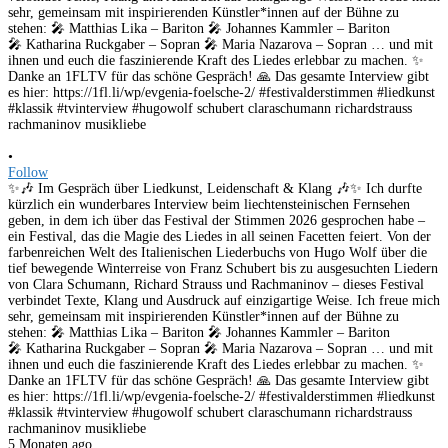
•
Follow
✨🎶 Im Gespräch über Liedkunst, Leidenschaft & Klang 🎶✨ Ich durfte
kürzlich ein wunderbares Interview beim liechtensteinischen Fernsehen
geben, in dem ich über das Festival der Stimmen 2026 gesprochen habe –
ein Festival, das die Magie des Liedes in all seinen Facetten feiert. Von der
farbenreichen Welt des Italienischen Liederbuchs von Hugo Wolf über die
tief bewegende Winterreise von Franz Schubert bis zu ausgesuchten Liedern
von Clara Schumann, Richard Strauss und Rachmaninov – dieses Festival
verbindet Texte, Klang und Ausdruck auf einzigartige Weise. Ich freue mich
sehr, gemeinsam mit inspirierenden Künstler*innen auf der Bühne zu
stehen: 🎤 Matthias Lika – Bariton 🎤 Johannes Kammler – Bariton
🎤 Katharina Ruckgaber – Sopran 🎤 Maria Nazarova – Sopran … und mit
ihnen und euch die faszinierende Kraft des Liedes erlebbar zu machen. ✨
Danke an 1FLTV für das schöne Gespräch! 🙏 Das gesamte Interview gibt
es hier: https://1fl.li/wp/evgenia-foelsche-2/ #festivalderstimmen #liedkunst
#klassik #tvinterview #hugowolf schubert claraschumann richardstrauss
rachmaninov musikliebe
5 Monaten ago