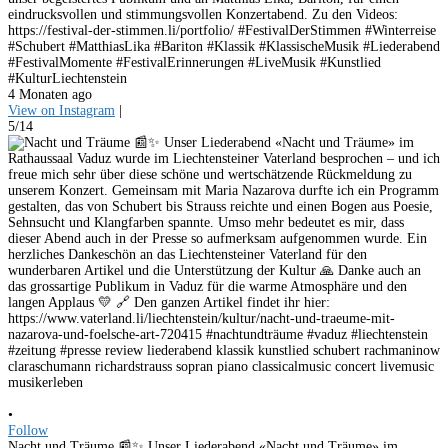
eindrucksvollen und stimmungsvollen Konzertabend. Zu den Videos:
https://festival-der-stimmen.li/portfolio/ #FestivalDerStimmen #Winterreise
#Schubert #MatthiasLika #Bariton #Klassik #KlassischeMusik #Liederabend
#FestivalMomente #FestivalErinnerungen #LiveMusik #Kunstlied
#KulturLiechtenstein
4 Monaten ago
View on Instagram
|
5/14
•
Follow
Nacht und Träume 📰✨ Unser Liederabend «Nacht und Träume» im