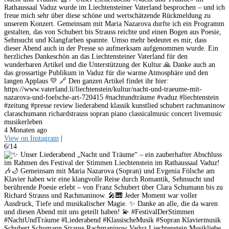
Rathaussaal Vaduz wurde im Liechtensteiner Vaterland besprochen – und ich
freue mich sehr über diese schöne und wertschätzende Rückmeldung zu
unserem Konzert. Gemeinsam mit Maria Nazarova durfte ich ein Programm
gestalten, das von Schubert bis Strauss reichte und einen Bogen aus Poesie,
Sehnsucht und Klangfarben spannte. Umso mehr bedeutet es mir, dass
dieser Abend auch in der Presse so aufmerksam aufgenommen wurde. Ein
herzliches Dankeschön an das Liechtensteiner Vaterland für den
wunderbaren Artikel und die Unterstützung der Kultur 🙏 Danke auch an
das grossartige Publikum in Vaduz für die warme Atmosphäre und den
langen Applaus 💛 🔗 Den ganzen Artikel findet ihr hier:
https://www.vaterland.li/liechtenstein/kultur/nacht-und-traeume-mit-
nazarova-und-foelsche-art-720415 #nachtundträume #vaduz #liechtenstein
#zeitung #presse review liederabend klassik kunstlied schubert rachmaninow
claraschumann richardstrauss sopran piano classicalmusic concert livemusic
musikerleben
4 Monaten ago
View on Instagram
|
6/14