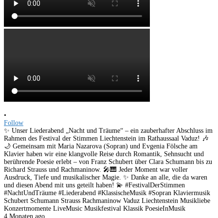
•
Follow
✨ Unser Liederabend „Nacht und Träume“ – ein zauberhafter Abschluss im
Rahmen des Festival der Stimmen Liechtenstein im Rathaussaal Vaduz! 🎶
🌙 Gemeinsam mit Maria Nazarova (Sopran) und Evgenia Fölsche am
Klavier haben wir eine klangvolle Reise durch Romantik, Sehnsucht und
berührende Poesie erlebt – von Franz Schubert über Clara Schumann bis zu
Richard Strauss und Rachmaninow. 🎤🎹 Jeder Moment war voller
Ausdruck, Tiefe und musikalischer Magie. ✨ Danke an alle, die da waren
und diesen Abend mit uns geteilt haben! 💫 #FestivalDerStimmen
#NachtUndTräume #Liederabend #KlassischeMusik #Sopran Klaviermusik
Schubert Schumann Strauss Rachmaninow Vaduz Liechtenstein Musikliebe
Konzertmomente LiveMusic Musikfestival Klassik PoesieInMusik
4 Monaten ago