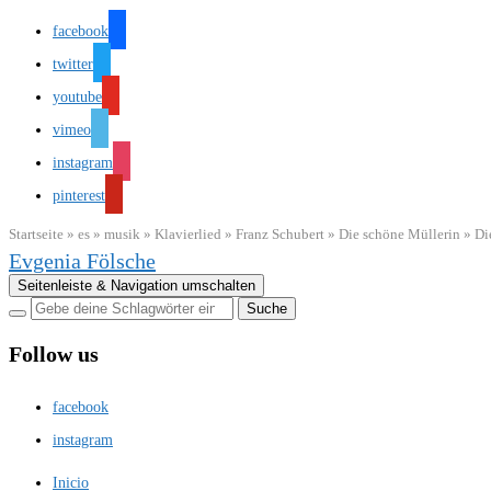
facebook
twitter
youtube
vimeo
instagram
pinterest
Startseite
»
es
»
musik
»
Klavierlied
»
Franz Schubert
»
Die schöne Müllerin
»
Di
Evgenia Fölsche
Seitenleiste & Navigation umschalten
Follow us
facebook
instagram
Inicio