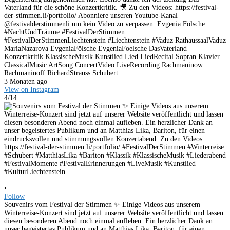
Vaterland für die schöne Konzertkritik. 🎥 Zu den Videos: https://festival-
der-stimmen.li/portfolio/ Abonniere unseren Youtube-Kanal
@festivalderstimmenli um kein Video zu verpassen. Evgenia Fölsche
#NachtUndTräume #FestivalDerStimmen
#FestivalDerStimmenLiechtenstein #Liechtenstein #Vaduz RathaussaalVaduz
MariaNazarova EvgeniaFölsche EvgeniaFoelsche DasVaterland
Konzertkritik KlassischeMusik Kunstlied Lied LiedRecital Sopran Klavier
ClassicalMusic ArtSong ConcertVideo LiveRecording Rachmaninow
Rachmaninoff RichardStrauss Schubert
3 Monaten ago
View on Instagram
|
4/14
•
Follow
Souvenirs vom Festival der Stimmen ✨ Einige Videos aus unserem
Winterreise-Konzert sind jetzt auf unserer Website veröffentlicht und lassen
diesen besonderen Abend noch einmal aufleben. Ein herzlicher Dank an
unser begeistertes Publikum und an Matthias Lika, Bariton, für einen