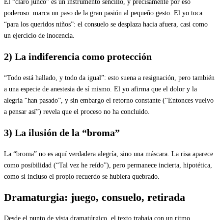
El “claro junco” es un instrumento sencillo, y precisamente por eso
poderoso: marca un paso de la gran pasión al pequeño gesto. El yo toca
“para los queridos niños”: el consuelo se desplaza hacia afuera, casi como
un ejercicio de inocencia.
2) La indiferencia como protección
“Todo está hallado, y todo da igual”: esto suena a resignación, pero también
a una especie de anestesia de sí mismo. El yo afirma que el dolor y la
alegría “han pasado”, y sin embargo el retorno constante (“Entonces vuelvo
a pensar así”) revela que el proceso no ha concluido.
3) La ilusión de la “broma”
La “broma” no es aquí verdadera alegría, sino una máscara. La risa aparece
como posibilidad (“Tal vez he reído”), pero permanece incierta, hipotética,
como si incluso el propio recuerdo se hubiera quebrado.
Dramaturgia: juego, consuelo, retirada
Desde el punto de vista dramatúrgico, el texto trabaja con un ritmo