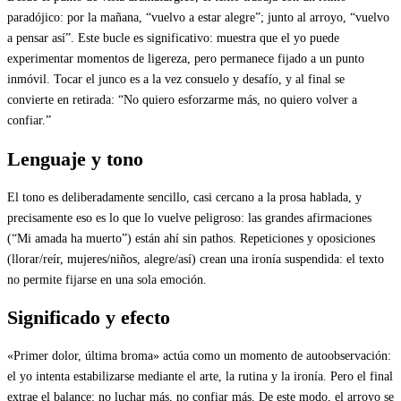
paradójico: por la mañana, “vuelvo a estar alegre”; junto al arroyo, “vuelvo
a pensar así”. Este bucle es significativo: muestra que el yo puede
experimentar momentos de ligereza, pero permanece fijado a un punto
inmóvil. Tocar el junco es a la vez consuelo y desafío, y al final se
convierte en retirada: “No quiero esforzarme más, no quiero volver a
confiar.”
Lenguaje y tono
El tono es deliberadamente sencillo, casi cercano a la prosa hablada, y
precisamente eso es lo que lo vuelve peligroso: las grandes afirmaciones
(“Mi amada ha muerto”) están ahí sin pathos. Repeticiones y oposiciones
(llorar/reír, mujeres/niños, alegre/así) crean una ironía suspendida: el texto
no permite fijarse en una sola emoción.
Significado y efecto
«Primer dolor, última broma» actúa como un momento de autoobservación:
el yo intenta estabilizarse mediante el arte, la rutina y la ironía. Pero el final
extrae el balance: no luchar más, no confiar más. De este modo, el arroyo se