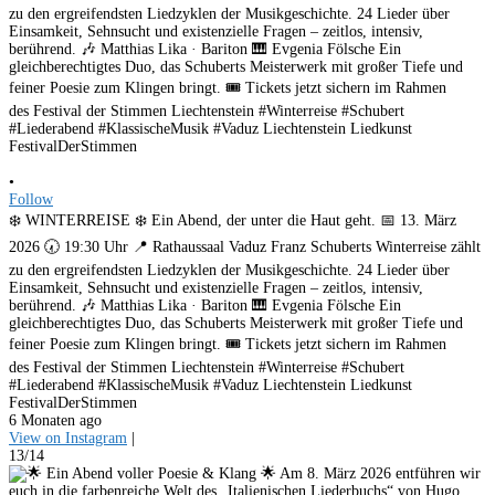
•
Follow
❄️ WINTERREISE ❄️ Ein Abend, der unter die Haut geht. 📅 13. März
2026 🕢 19:30 Uhr 📍 Rathaussaal Vaduz Franz Schuberts Winterreise zählt
zu den ergreifendsten Liedzyklen der Musikgeschichte. 24 Lieder über
Einsamkeit, Sehnsucht und existenzielle Fragen – zeitlos, intensiv,
berührend. 🎶 Matthias Lika · Bariton 🎹 Evgenia Fölsche Ein
gleichberechtigtes Duo, das Schuberts Meisterwerk mit großer Tiefe und
feiner Poesie zum Klingen bringt. 🎟️ Tickets jetzt sichern im Rahmen
des Festival der Stimmen Liechtenstein #Winterreise #Schubert
#Liederabend #KlassischeMusik #Vaduz Liechtenstein Liedkunst
FestivalDerStimmen
6 Monaten ago
View on Instagram
|
13/14