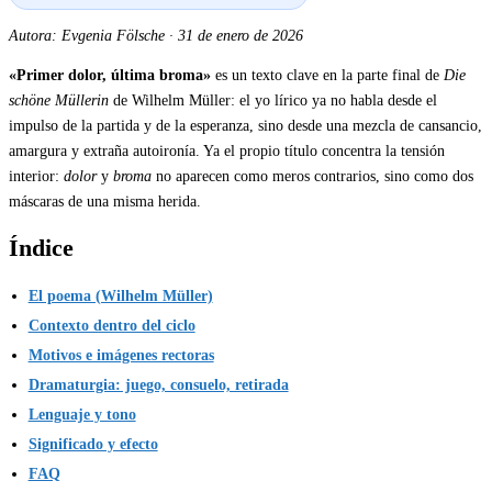
Autora: Evgenia Fölsche
·
31 de enero de 2026
«Primer dolor, última broma»
es un texto clave en la parte final de
Die
schöne Müllerin
de Wilhelm Müller: el yo lírico ya no habla desde el
impulso de la partida y de la esperanza, sino desde una mezcla de cansancio,
amargura y extraña autoironía. Ya el propio título concentra la tensión
interior:
dolor
y
broma
no aparecen como meros contrarios, sino como dos
máscaras de una misma herida.
Índice
El poema (Wilhelm Müller)
Contexto dentro del ciclo
Motivos e imágenes rectoras
Dramaturgia: juego, consuelo, retirada
Lenguaje y tono
Significado y efecto
FAQ