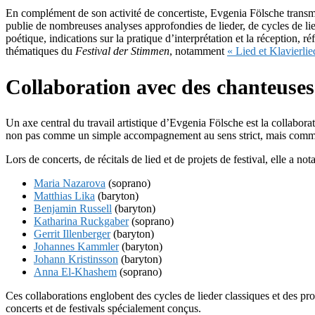
En complément de son activité de concertiste, Evgenia Fölsche transm
publie de nombreuses analyses approfondies de lieder, de cycles de li
poétique, indications sur la pratique d’interprétation et la réception, r
thématiques du
Festival der Stimmen
, notamment
« Lied et Klavierlie
Collaboration avec des chanteuses
Un axe central du travail artistique d’Evgenia Fölsche est la collabora
non pas comme un simple accompagnement au sens strict, mais comme c
Lors de concerts, de récitals de lied et de projets de festival, elle a n
Maria Nazarova
(soprano)
Matthias Lika
(baryton)
Benjamin Russell
(baryton)
Katharina Ruckgaber
(soprano)
Gerrit Illenberger
(baryton)
Johannes Kammler
(baryton)
Johann Kristinsson
(baryton)
Anna El-Khashem
(soprano)
Ces collaborations englobent des cycles de lieder classiques et des
concerts et de festivals spécialement conçus.