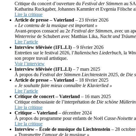
Critique du concert d’ouverture du
Festival der Stimmen
au SAL
Katharina Ruckgaber, Johannes Kammler et Evgenia Fölsche ainsi 
Lire la critique
Article de presse – Vaterland
– 23 février 2026
« Le contenu de la musique est important »
Avant-propos consacré au 2e
Festival der Stimmen
, avec un ap
Winterreise
de Schubert avec Matthias Lika,
Nacht und Träume
Lire l’article
Interview télévisée (1FL.LI)
– 9 février 2026
Entretien sur le festival 2026, l’
Italienisches Liederbuch
, la
Wint
son propre travail artistique.
Voir l’interview
Interview télévisée (1FL.LI)
– 7 mars 2025
À propos du
Festival der Stimmen Liechtenstein 2025
, de
Die 
Article de presse – Vaterland
– 18 février 2025
« Je souhaite faire mieux connaître le Klavierlied »
Lire l’article
Critique de concert – Vaterland
– 16 mars 2025
Critique enthousiaste de l’interprétation de
Die schöne Müllerin
Lire la critique
Critique – Vaterland
– décembre 2024
À propos du programme pour enfants de Noël
Casse-Noisette
a
Lire la critique
Interview – École de musique du Liechtenstein
– 28 octobre
« Transmettre l’amour de la musique »