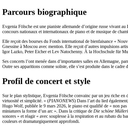
Parcours biographique
Evgenia Fölsche est une pianiste allemande d’origine russe vivant au L
concours nationaux et internationaux de piano et de musique de cha
Elle reçoit des bourses du Fonds international de bienfaisance « Nou
Gnessine à Moscou avec mention. Elle reçoit d’autres impulsions artis
Igor Lazko, Peter Eicher et Lev Natochenny. À la Hochschule für Mus
Ses concerts l’ont menée dans d’importantes salles en Allemagne, parm
Outre ses apparitions comme soliste, elle s’est produite dans le cadre d
Profil de concert et style
Sur le plan stylistique, Evgenia Fölsche convainc par un jeu riche en dé
virtuosité et simplicité. » (
PIANONEWS
) Dans l’art du lied également
Hugo Wolf, publiée le 9 mars 2026, le piano est qualifié de « non pas
miniatures la forme d’un arc ». Dans la critique de
Die schöne Müller
sonores » et réagir « avec souplesse à la respiration et au rubato du ba
couleurs et dramaturgiquement approfondi.