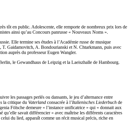
très tôt en public. Adolescente, elle remporte de nombreux prix lors de
ianistes ainsi qu’au Concours panrusse « Nouveaux Noms ».
ussie. Elle termine ses études à l’Académie russe de musique
kii, T. Gaidamovitch, A. Bondourianski et N. Chtarkmann, puis avec
ition auprès du professeur Eugen Wangler.
e Berlin, le Gewandhaus de Leipzig et la Laeiszhalle de Hambourg.
uivre les passages perlés ou dansants, le jeu d’alternance entre
s la critique du
Vaterland
consacrée à l’
Italienisches Liederbuch
de
genia Fölsche demeure « l’instance unificatrice » qui « donnait aux
 qu’elle savait différencier « avec maîtrise les différents caractères
s celui du lied, apparaît comme un récit musical précis, riche en