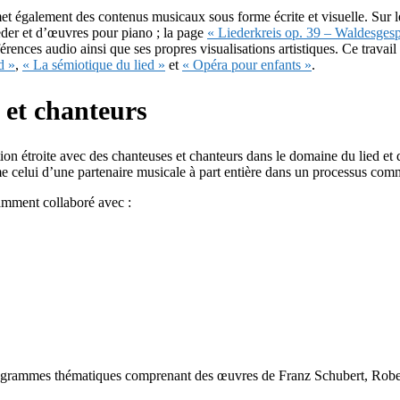
et également des contenus musicaux sous forme écrite et visuelle. Sur 
eder et d’œuvres pour piano ; la page
« Liederkreis op. 39 – Waldesges
éférences audio ainsi que ses propres visualisations artistiques. Ce travai
d »
,
« La sémiotique du lied »
et
« Opéra pour enfants »
.
 et chanteurs
tion étroite avec des chanteuses et chanteurs dans le domaine du lied et 
elui d’une partenaire musicale à part entière dans un processus commu
otamment collaboré avec :
 programmes thématiques comprenant des œuvres de Franz Schubert, Rob