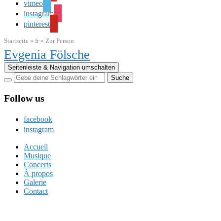
vimeo
instagram
pinterest
Startseite
»
fr
»
Zur Person
Evgenia Fölsche
Seitenleiste & Navigation umschalten
Follow us
facebook
instagram
Accueil
Musique
Concerts
À propos
Galerie
Contact