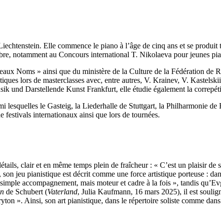
iechtenstein. Elle commence le piano à l’âge de cinq ans et se produit 
mbre, notamment au Concours international T. Nikolaeva pour jeunes p
veaux Noms » ainsi que du ministère de la Culture de la Fédération de R
tiques lors de masterclasses avec, entre autres, V. Krainev, V. Kastels
ik und Darstellende Kunst Frankfurt, elle étudie également la correpét
i lesquelles le Gasteig, la Liederhalle de Stuttgart, la Philharmonie d
e festivals internationaux ainsi que lors de tournées.
tails, clair et en même temps plein de fraîcheur : « C’est un plaisir de s
, son jeu pianistique est décrit comme une force artistique porteuse : dan
 simple accompagnement, mais moteur et cadre à la fois », tandis qu’Ev
in
de Schubert (
Vaterland
, Julia Kaufmann, 16 mars 2025), il est souligné
ryton ». Ainsi, son art pianistique, dans le répertoire soliste comme dan