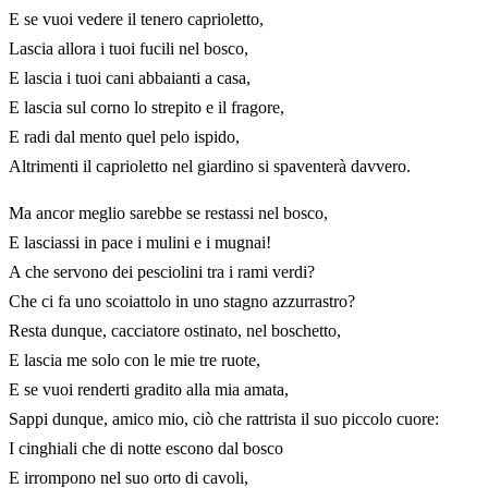
E se vuoi vedere il tenero caprioletto,
Lascia allora i tuoi fucili nel bosco,
E lascia i tuoi cani abbaianti a casa,
E lascia sul corno lo strepito e il fragore,
E radi dal mento quel pelo ispido,
Altrimenti il caprioletto nel giardino si spaventerà davvero.
Ma ancor meglio sarebbe se restassi nel bosco,
E lasciassi in pace i mulini e i mugnai!
A che servono dei pesciolini tra i rami verdi?
Che ci fa uno scoiattolo in uno stagno azzurrastro?
Resta dunque, cacciatore ostinato, nel boschetto,
E lascia me solo con le mie tre ruote,
E se vuoi renderti gradito alla mia amata,
Sappi dunque, amico mio, ciò che rattrista il suo piccolo cuore:
I cinghiali che di notte escono dal bosco
E irrompono nel suo orto di cavoli,