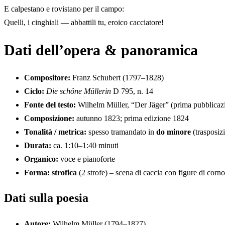
E calpestano e rovistano per il campo:
Quelli, i cinghiali — abbattili tu, eroico cacciatore!
Dati dell’opera & panoramica
Compositore:
Franz Schubert (1797–1828)
Ciclo:
Die schöne Müllerin
D 795, n. 14
Fonte del testo:
Wilhelm Müller, “Der Jäger” (prima pubblicazi
Composizione:
autunno 1823; prima edizione 1824
Tonalità / metrica:
spesso tramandato in
do minore
(trasposiz
Durata:
ca. 1:10–1:40 minuti
Organico:
voce e pianoforte
Forma:
strofica
(2 strofe) – scena di caccia con figure di corno
Dati sulla poesia
Autore:
Wilhelm Müller (1794–1827)