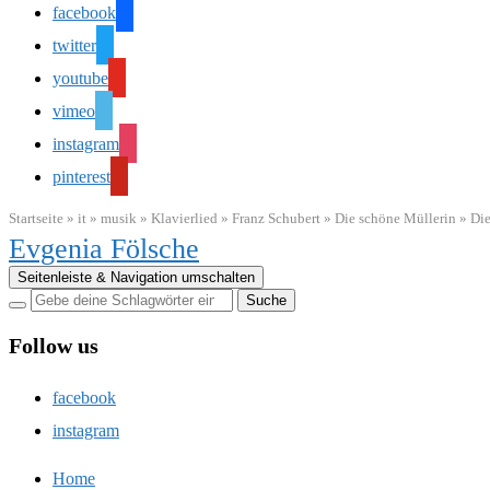
facebook
twitter
youtube
vimeo
instagram
pinterest
Startseite
»
it
»
musik
»
Klavierlied
»
Franz Schubert
»
Die schöne Müllerin
»
Die
Evgenia Fölsche
Seitenleiste & Navigation umschalten
Follow us
facebook
instagram
Home