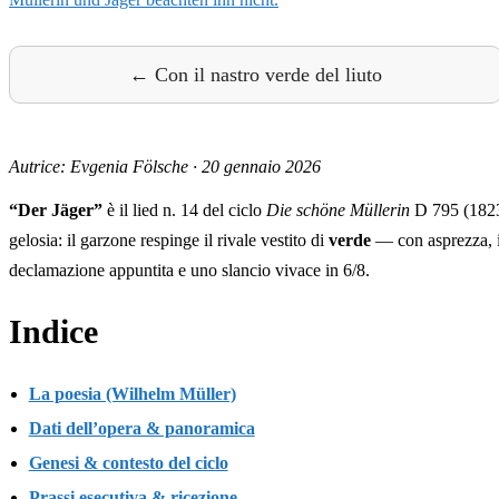
← Con il nastro verde del liuto
Autrice: Evgenia Fölsche
·
20 gennaio 2026
“Der Jäger”
è il lied n. 14 del ciclo
Die schöne Müllerin
D 795 (1823)
gelosia: il garzone respinge il rivale vestito di
verde
— con asprezza, ir
declamazione appuntita e uno slancio vivace in 6/8.
Indice
La poesia (Wilhelm Müller)
Dati dell’opera & panoramica
Genesi & contesto del ciclo
Prassi esecutiva & ricezione