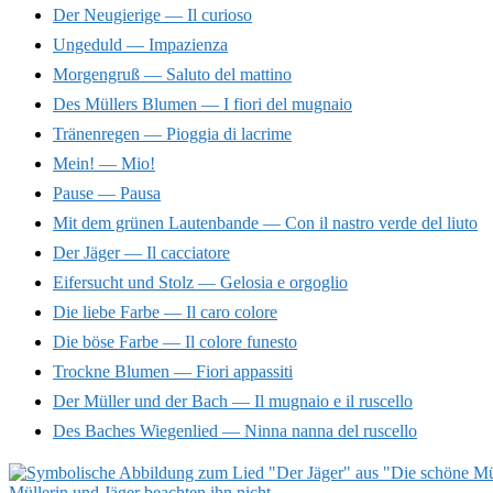
Der Neugierige — Il curioso
Ungeduld — Impazienza
Morgengruß — Saluto del mattino
Des Müllers Blumen — I fiori del mugnaio
Tränenregen — Pioggia di lacrime
Mein! — Mio!
Pause — Pausa
Mit dem grünen Lautenbande — Con il nastro verde del liuto
Der Jäger — Il cacciatore
Eifersucht und Stolz — Gelosia e orgoglio
Die liebe Farbe — Il caro colore
Die böse Farbe — Il colore funesto
Trockne Blumen — Fiori appassiti
Der Müller und der Bach — Il mugnaio e il ruscello
Des Baches Wiegenlied — Ninna nanna del ruscello