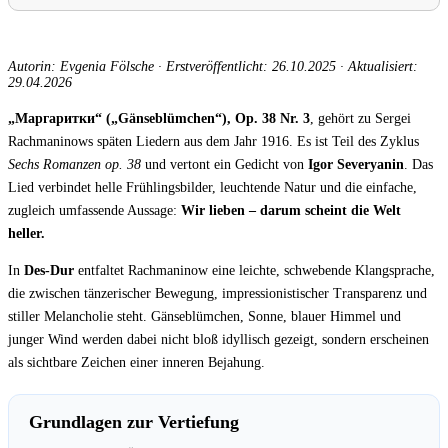
Autorin: Evgenia Fölsche
·
Erstveröffentlicht: 26.10.2025
·
Aktualisiert:
29.04.2026
„Маргаритки“ („Gänseblümchen“), Op. 38 Nr. 3
, gehört zu Sergei
Rachmaninows späten Liedern aus dem Jahr 1916. Es ist Teil des Zyklus
Sechs Romanzen op. 38
und vertont ein Gedicht von
Igor Severyanin
. Das
Lied verbindet helle Frühlingsbilder, leuchtende Natur und die einfache,
zugleich umfassende Aussage:
Wir lieben – darum scheint die Welt
heller.
In
Des-Dur
entfaltet Rachmaninow eine leichte, schwebende Klangsprache,
die zwischen tänzerischer Bewegung, impressionistischer Transparenz und
stiller Melancholie steht. Gänseblümchen, Sonne, blauer Himmel und
junger Wind werden dabei nicht bloß idyllisch gezeigt, sondern erscheinen
als sichtbare Zeichen einer inneren Bejahung.
Grundlagen zur Vertiefung