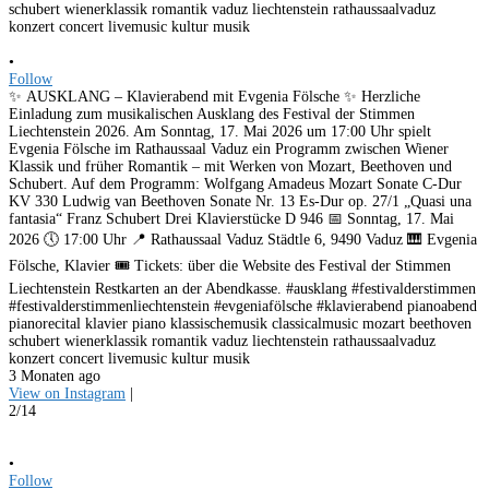
•
Follow
✨ AUSKLANG – Klavierabend mit Evgenia Fölsche ✨ Herzliche
Einladung zum musikalischen Ausklang des Festival der Stimmen
Liechtenstein 2026. Am Sonntag, 17. Mai 2026 um 17:00 Uhr spielt
Evgenia Fölsche im Rathaussaal Vaduz ein Programm zwischen Wiener
Klassik und früher Romantik – mit Werken von Mozart, Beethoven und
Schubert. Auf dem Programm: Wolfgang Amadeus Mozart Sonate C-Dur
KV 330 Ludwig van Beethoven Sonate Nr. 13 Es-Dur op. 27/1 „Quasi una
fantasia“ Franz Schubert Drei Klavierstücke D 946 📅 Sonntag, 17. Mai
2026 🕔 17:00 Uhr 📍 Rathaussaal Vaduz Städtle 6, 9490 Vaduz 🎹 Evgenia
Fölsche, Klavier 🎟️ Tickets: über die Website des Festival der Stimmen
Liechtenstein Restkarten an der Abendkasse. #ausklang #festivalderstimmen
#festivalderstimmenliechtenstein #evgeniafölsche #klavierabend pianoabend
pianorecital klavier piano klassischemusik classicalmusic mozart beethoven
schubert wienerklassik romantik vaduz liechtenstein rathaussaalvaduz
konzert concert livemusic kultur musik
3 Monaten ago
View on Instagram
|
2/14
•
Follow