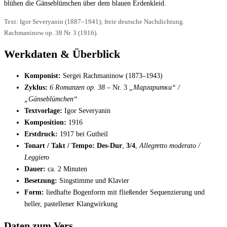
blühen die Gänseblümchen über dem blauen Erdenkleid.
Text: Igor Severyanin (1887–1941); freie deutsche Nachdichtung.
Rachmaninow op. 38 Nr. 3 (1916).
Werkdaten & Überblick
Komponist:
Sergei Rachmaninow (1873–1943)
Zyklus:
6 Romanzen op. 38
– Nr. 3
„Маргаритки“ /
„Gänseblümchen“
Textvorlage:
Igor Severyanin
Komposition:
1916
Erstdruck:
1917 bei Gutheil
Tonart / Takt / Tempo:
Des-Dur
,
3/4
,
Allegretto moderato /
Leggiero
Dauer:
ca. 2 Minuten
Besetzung:
Singstimme und Klavier
Form:
liedhafte Bogenform mit fließender Sequenzierung und
heller, pastellener Klangwirkung
Daten zum Vers