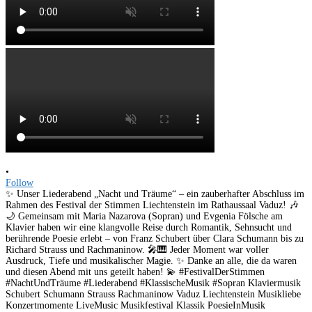
•
Follow
✨ Unser Liederabend „Nacht und Träume“ – ein zauberhafter Abschluss im
Rahmen des Festival der Stimmen Liechtenstein im Rathaussaal Vaduz! 🎶
🌙 Gemeinsam mit Maria Nazarova (Sopran) und Evgenia Fölsche am
Klavier haben wir eine klangvolle Reise durch Romantik, Sehnsucht und
berührende Poesie erlebt – von Franz Schubert über Clara Schumann bis zu
Richard Strauss und Rachmaninow. 🎤🎹 Jeder Moment war voller
Ausdruck, Tiefe und musikalischer Magie. ✨ Danke an alle, die da waren
und diesen Abend mit uns geteilt haben! 💫 #FestivalDerStimmen
#NachtUndTräume #Liederabend #KlassischeMusik #Sopran Klaviermusik
Schubert Schumann Strauss Rachmaninow Vaduz Liechtenstein Musikliebe
Konzertmomente LiveMusic Musikfestival Klassik PoesieInMusik