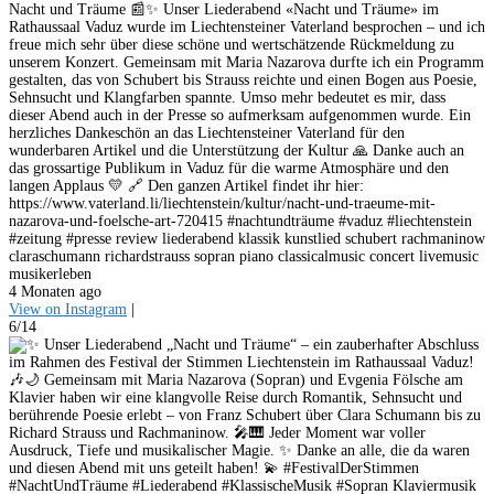
Nacht und Träume 📰✨ Unser Liederabend «Nacht und Träume» im
Rathaussaal Vaduz wurde im Liechtensteiner Vaterland besprochen – und ich
freue mich sehr über diese schöne und wertschätzende Rückmeldung zu
unserem Konzert. Gemeinsam mit Maria Nazarova durfte ich ein Programm
gestalten, das von Schubert bis Strauss reichte und einen Bogen aus Poesie,
Sehnsucht und Klangfarben spannte. Umso mehr bedeutet es mir, dass
dieser Abend auch in der Presse so aufmerksam aufgenommen wurde. Ein
herzliches Dankeschön an das Liechtensteiner Vaterland für den
wunderbaren Artikel und die Unterstützung der Kultur 🙏 Danke auch an
das grossartige Publikum in Vaduz für die warme Atmosphäre und den
langen Applaus 💛 🔗 Den ganzen Artikel findet ihr hier:
https://www.vaterland.li/liechtenstein/kultur/nacht-und-traeume-mit-
nazarova-und-foelsche-art-720415 #nachtundträume #vaduz #liechtenstein
#zeitung #presse review liederabend klassik kunstlied schubert rachmaninow
claraschumann richardstrauss sopran piano classicalmusic concert livemusic
musikerleben
4 Monaten ago
View on Instagram
|
6/14