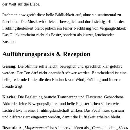
der Welt auf die Liebe.
Rachmaninow greift diese helle Bildlichkeit auf, ohne sie sentimental zu
überladen. Die Musik wirkt leicht, beweglich und durchsichtig. Hinter der
Frühlingsheiterkeit bleibt jedoch ein feiner Nachklang von Vergänglichkeit:
Das Glück erscheint nicht als Besitz, sondern als kurzer, leuchtender
Zustand.
Aufführungspraxis & Rezeption
Gesang:
Die Stimme sollte leicht, beweglich und sprachlich klar geführt
werden. Der Ton darf nicht opernhaft schwer werden. Entscheidend ist eine
helle, federnde Linie, die den Eindruck von Wind, Frühling und innerer
Freude trägt.
Klavier:
Die Begleitung braucht Transparenz und Elastizität. Gebrochene
Akkorde, feine Bewegungsfiguren und helle Registerfarben sollten wie
Lichtreflexe in einer Frühlingslandschaft wirken. Das Pedal muss sparsam
und differenziert eingesetzt werden, damit die Luftigkeit erhalten bleibt.
Rezeption:
„Маргаритки“
ist seltener zu hören als
„Сирень“
oder
„Здесь