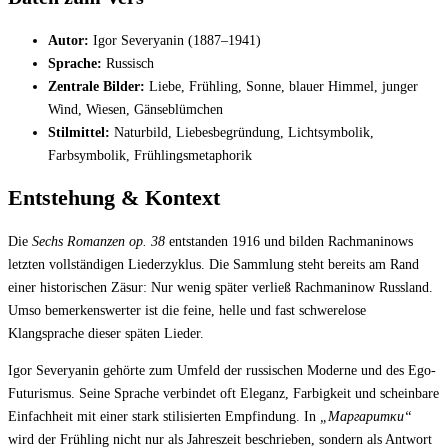
Autor:
Igor Severyanin (1887–1941)
Sprache:
Russisch
Zentrale Bilder:
Liebe, Frühling, Sonne, blauer Himmel, junger
Wind, Wiesen, Gänseblümchen
Stilmittel:
Naturbild, Liebesbegründung, Lichtsymbolik,
Farbsymbolik, Frühlingsmetaphorik
Entstehung & Kontext
Die
Sechs Romanzen op. 38
entstanden 1916 und bilden Rachmaninows
letzten vollständigen Liederzyklus. Die Sammlung steht bereits am Rand
einer historischen Zäsur: Nur wenig später verließ Rachmaninow Russland.
Umso bemerkenswerter ist die feine, helle und fast schwerelose
Klangsprache dieser späten Lieder.
Igor Severyanin gehörte zum Umfeld der russischen Moderne und des Ego-
Futurismus. Seine Sprache verbindet oft Eleganz, Farbigkeit und scheinbare
Einfachheit mit einer stark stilisierten Empfindung. In
„Маргаритки“
wird der Frühling nicht nur als Jahreszeit beschrieben, sondern als Antwort