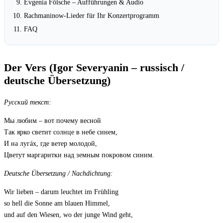
Evgenia Fölsche – Aufführungen & Audio
Rachmaninow-Lieder für Ihr Konzertprogramm
FAQ
Der Vers (Igor Severyanin – russisch /
deutsche Übersetzung)
Русский текст:
Мы любим – вот почему весной
Так ярко светит солнце в небе синем,
И на лугáх, где ветер молодой,
Цветут маргаритки над земным покровом синим.
Deutsche Übersetzung / Nachdichtung:
Wir lieben – darum leuchtet im Frühling
so hell die Sonne am blauen Himmel,
und auf den Wiesen, wo der junge Wind geht,