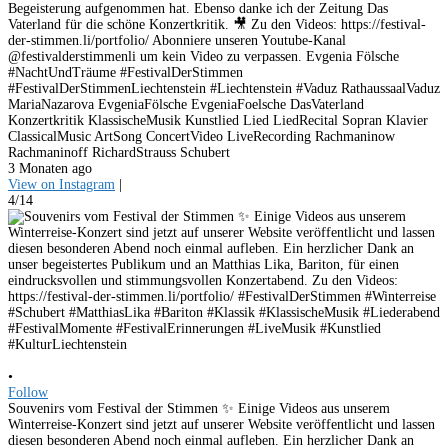
Begeisterung aufgenommen hat. Ebenso danke ich der Zeitung Das
Vaterland für die schöne Konzertkritik. 🎥 Zu den Videos: https://festival-
der-stimmen.li/portfolio/ Abonniere unseren Youtube-Kanal
@festivalderstimmenli um kein Video zu verpassen. Evgenia Fölsche
#NachtUndTräume #FestivalDerStimmen
#FestivalDerStimmenLiechtenstein #Liechtenstein #Vaduz RathaussaalVaduz
MariaNazarova EvgeniaFölsche EvgeniaFoelsche DasVaterland
Konzertkritik KlassischeMusik Kunstlied Lied LiedRecital Sopran Klavier
ClassicalMusic ArtSong ConcertVideo LiveRecording Rachmaninow
Rachmaninoff RichardStrauss Schubert
3 Monaten ago
View on Instagram
|
4/14
•
Follow
Souvenirs vom Festival der Stimmen ✨ Einige Videos aus unserem
Winterreise-Konzert sind jetzt auf unserer Website veröffentlicht und lassen
diesen besonderen Abend noch einmal aufleben. Ein herzlicher Dank an