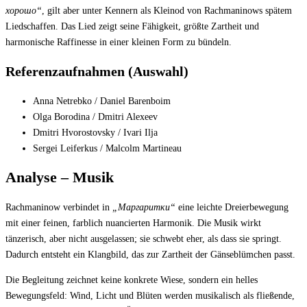
хорошо“
, gilt aber unter Kennern als Kleinod von Rachmaninows spätem
Liedschaffen. Das Lied zeigt seine Fähigkeit, größte Zartheit und
harmonische Raffinesse in einer kleinen Form zu bündeln.
Referenzaufnahmen (Auswahl)
Anna Netrebko / Daniel Barenboim
Olga Borodina / Dmitri Alexeev
Dmitri Hvorostovsky / Ivari Ilja
Sergei Leiferkus / Malcolm Martineau
Analyse – Musik
Rachmaninow verbindet in
„Маргаритки“
eine leichte Dreierbewegung
mit einer feinen, farblich nuancierten Harmonik. Die Musik wirkt
tänzerisch, aber nicht ausgelassen; sie schwebt eher, als dass sie springt.
Dadurch entsteht ein Klangbild, das zur Zartheit der Gänseblümchen passt.
Die Begleitung zeichnet keine konkrete Wiese, sondern ein helles
Bewegungsfeld: Wind, Licht und Blüten werden musikalisch als fließende,