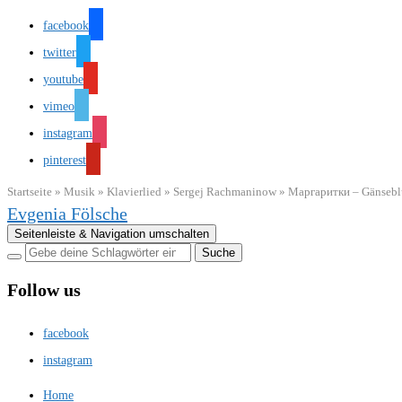
facebook
twitter
youtube
vimeo
instagram
pinterest
Startseite
»
Musik
»
Klavierlied
»
Sergej Rachmaninow
»
Маргаритки – Gänseb
Evgenia Fölsche
Seitenleiste & Navigation umschalten
Follow us
facebook
instagram
Home