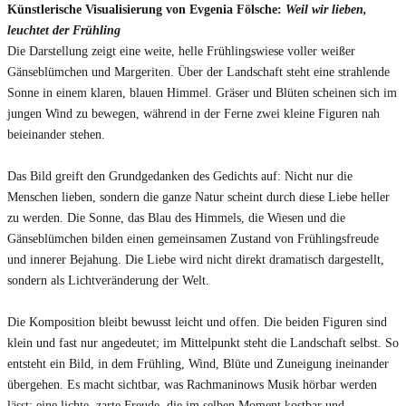
Künstlerische Visualisierung von Evgenia Fölsche:
Weil wir lieben,
leuchtet der Frühling
Die Darstellung zeigt eine weite, helle Frühlingswiese voller weißer
Gänseblümchen und Margeriten. Über der Landschaft steht eine strahlende
Sonne in einem klaren, blauen Himmel. Gräser und Blüten scheinen sich im
jungen Wind zu bewegen, während in der Ferne zwei kleine Figuren nah
beieinander stehen.
Das Bild greift den Grundgedanken des Gedichts auf: Nicht nur die
Menschen lieben, sondern die ganze Natur scheint durch diese Liebe heller
zu werden. Die Sonne, das Blau des Himmels, die Wiesen und die
Gänseblümchen bilden einen gemeinsamen Zustand von Frühlingsfreude
und innerer Bejahung. Die Liebe wird nicht direkt dramatisch dargestellt,
sondern als Lichtveränderung der Welt.
Die Komposition bleibt bewusst leicht und offen. Die beiden Figuren sind
klein und fast nur angedeutet; im Mittelpunkt steht die Landschaft selbst. So
entsteht ein Bild, in dem Frühling, Wind, Blüte und Zuneigung ineinander
übergehen. Es macht sichtbar, was Rachmaninows Musik hörbar werden
lässt: eine lichte, zarte Freude, die im selben Moment kostbar und