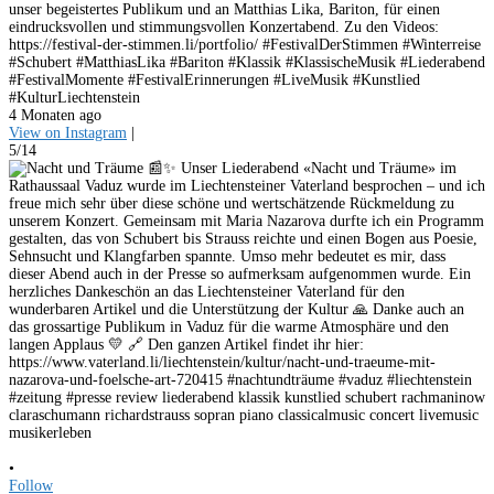
unser begeistertes Publikum und an Matthias Lika, Bariton, für einen
eindrucksvollen und stimmungsvollen Konzertabend. Zu den Videos:
https://festival-der-stimmen.li/portfolio/ #FestivalDerStimmen #Winterreise
#Schubert #MatthiasLika #Bariton #Klassik #KlassischeMusik #Liederabend
#FestivalMomente #FestivalErinnerungen #LiveMusik #Kunstlied
#KulturLiechtenstein
4 Monaten ago
View on Instagram
|
5/14
•
Follow