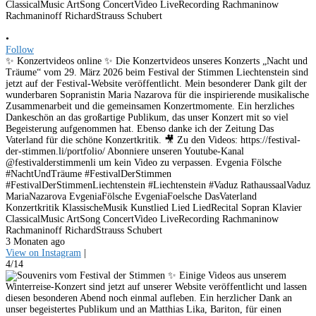
•
Follow
✨ Konzertvideos online ✨ Die Konzertvideos unseres Konzerts „Nacht und
Träume“ vom 29. März 2026 beim Festival der Stimmen Liechtenstein sind
jetzt auf der Festival-Website veröffentlicht. Mein besonderer Dank gilt der
wunderbaren Sopranistin Maria Nazarova für die inspirierende musikalische
Zusammenarbeit und die gemeinsamen Konzertmomente. Ein herzliches
Dankeschön an das großartige Publikum, das unser Konzert mit so viel
Begeisterung aufgenommen hat. Ebenso danke ich der Zeitung Das
Vaterland für die schöne Konzertkritik. 🎥 Zu den Videos: https://festival-
der-stimmen.li/portfolio/ Abonniere unseren Youtube-Kanal
@festivalderstimmenli um kein Video zu verpassen. Evgenia Fölsche
#NachtUndTräume #FestivalDerStimmen
#FestivalDerStimmenLiechtenstein #Liechtenstein #Vaduz RathaussaalVaduz
MariaNazarova EvgeniaFölsche EvgeniaFoelsche DasVaterland
Konzertkritik KlassischeMusik Kunstlied Lied LiedRecital Sopran Klavier
ClassicalMusic ArtSong ConcertVideo LiveRecording Rachmaninow
Rachmaninoff RichardStrauss Schubert
3 Monaten ago
View on Instagram
|
4/14