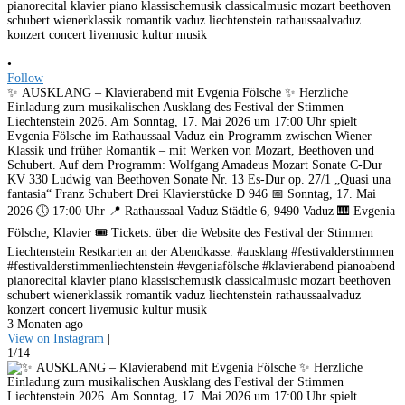
•
Follow
✨ AUSKLANG – Klavierabend mit Evgenia Fölsche ✨ Herzliche
Einladung zum musikalischen Ausklang des Festival der Stimmen
Liechtenstein 2026. Am Sonntag, 17. Mai 2026 um 17:00 Uhr spielt
Evgenia Fölsche im Rathaussaal Vaduz ein Programm zwischen Wiener
Klassik und früher Romantik – mit Werken von Mozart, Beethoven und
Schubert. Auf dem Programm: Wolfgang Amadeus Mozart Sonate C-Dur
KV 330 Ludwig van Beethoven Sonate Nr. 13 Es-Dur op. 27/1 „Quasi una
fantasia“ Franz Schubert Drei Klavierstücke D 946 📅 Sonntag, 17. Mai
2026 🕔 17:00 Uhr 📍 Rathaussaal Vaduz Städtle 6, 9490 Vaduz 🎹 Evgenia
Fölsche, Klavier 🎟️ Tickets: über die Website des Festival der Stimmen
Liechtenstein Restkarten an der Abendkasse. #ausklang #festivalderstimmen
#festivalderstimmenliechtenstein #evgeniafölsche #klavierabend pianoabend
pianorecital klavier piano klassischemusik classicalmusic mozart beethoven
schubert wienerklassik romantik vaduz liechtenstein rathaussaalvaduz
konzert concert livemusic kultur musik
3 Monaten ago
View on Instagram
|
1/14