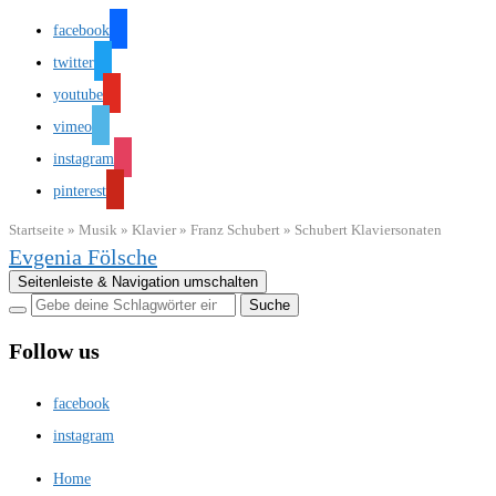
facebook
twitter
youtube
vimeo
instagram
pinterest
Startseite
»
Musik
»
Klavier
»
Franz Schubert
»
Schubert Klaviersonaten
Evgenia Fölsche
Seitenleiste & Navigation umschalten
Follow us
facebook
instagram
Home