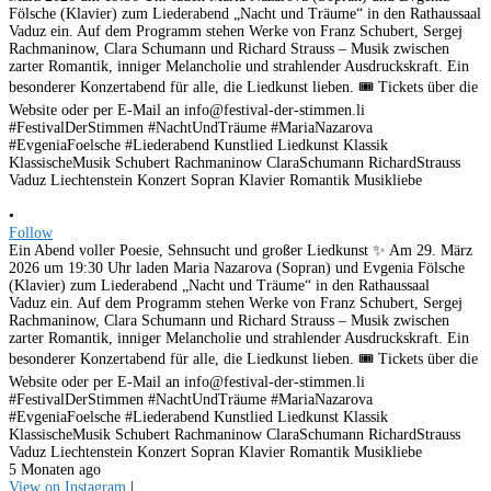
•
Follow
Ein Abend voller Poesie, Sehnsucht und großer Liedkunst ✨ Am 29. März
2026 um 19:30 Uhr laden Maria Nazarova (Sopran) und Evgenia Fölsche
(Klavier) zum Liederabend „Nacht und Träume“ in den Rathaussaal
Vaduz ein. Auf dem Programm stehen Werke von Franz Schubert, Sergej
Rachmaninow, Clara Schumann und Richard Strauss – Musik zwischen
zarter Romantik, inniger Melancholie und strahlender Ausdruckskraft. Ein
besonderer Konzertabend für alle, die Liedkunst lieben. 🎟 Tickets über die
Website oder per E-Mail an info@festival-der-stimmen.li
#FestivalDerStimmen #NachtUndTräume #MariaNazarova
#EvgeniaFoelsche #Liederabend Kunstlied Liedkunst Klassik
KlassischeMusik Schubert Rachmaninow ClaraSchumann RichardStrauss
Vaduz Liechtenstein Konzert Sopran Klavier Romantik Musikliebe
5 Monaten ago
View on Instagram
|