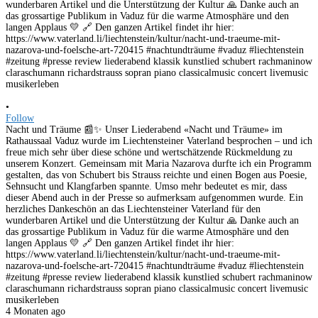
•
Follow
Nacht und Träume 📰✨ Unser Liederabend «Nacht und Träume» im
Rathaussaal Vaduz wurde im Liechtensteiner Vaterland besprochen – und ich
freue mich sehr über diese schöne und wertschätzende Rückmeldung zu
unserem Konzert. Gemeinsam mit Maria Nazarova durfte ich ein Programm
gestalten, das von Schubert bis Strauss reichte und einen Bogen aus Poesie,
Sehnsucht und Klangfarben spannte. Umso mehr bedeutet es mir, dass
dieser Abend auch in der Presse so aufmerksam aufgenommen wurde. Ein
herzliches Dankeschön an das Liechtensteiner Vaterland für den
wunderbaren Artikel und die Unterstützung der Kultur 🙏 Danke auch an
das grossartige Publikum in Vaduz für die warme Atmosphäre und den
langen Applaus 💛 🔗 Den ganzen Artikel findet ihr hier:
https://www.vaterland.li/liechtenstein/kultur/nacht-und-traeume-mit-
nazarova-und-foelsche-art-720415 #nachtundträume #vaduz #liechtenstein
#zeitung #presse review liederabend klassik kunstlied schubert rachmaninow
claraschumann richardstrauss sopran piano classicalmusic concert livemusic
musikerleben
4 Monaten ago