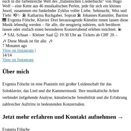
euch in die farbenreiche Welt des „Italienischen Liederbuchs“ von Hugo
Wolf – eine Kette aus 46 musikalischen Perlen, jede für sich ein kleines
Juwel, zusammen ein funkelnder Zyklus voller Liebe, Sehnsucht, Witz und
Tiefe. 🎼✨ 🎤 Katharina Ruckgaber, Sopran 🎤 Johannes Kammler, Bariton
🎹 Evgenia Fölsche, Klavier Drei herausragende Künstler:innen lassen diese
Musik lebendig werden – für alle, die neugierig zuhören, sich berühren
lassen oder einfach einen besonderen Konzertabend erleben möchten. 💫
📍 SAL Schaan – Kleiner Saal 🕢 19:30 Uhr 🎫 Tickets ab CHF 20.–
🎶 Diese Musik ist für alle. 🎶
7 Monaten ago
View on Instagram
|
14/14
View on Instagram
Über mich
Evgenia Fölsche ist eine Pianistin mit großer Leidenschaft für das
Soloklavier, das Lied und die Kammermusik. Ihre musikalische Arbeit
verbindet tiefgehende Analyse, künstlerische Sensibilität und die Erfahrung
zahlreicher Auftritte in bedeutenden Konzertsälen.
Jetzt mehr erfahren und Kontakt aufnehmen →
Evgenia Fölsche