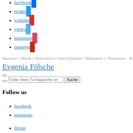
facebook
twitter
youtube
vimeo
instagram
pinterest
Startseite
»
Musik
»
Klavierlied
»
Franz Schubert
»
Winterreise
»
Winterreise – Irr
Evgenia Fölsche
Seitenleiste
&
Navigation
umschalten
Follow us
facebook
instagram
Home