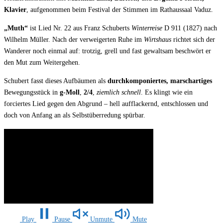
Klavier
, aufgenommen beim Festival der Stimmen im Rathaussaal Vaduz.
„Muth“
ist Lied Nr. 22 aus Franz Schuberts
Winterreise
D 911 (1827) nach
Wilhelm Müller. Nach der verweigerten Ruhe im
Wirtshaus
richtet sich der
Wanderer noch einmal auf: trotzig, grell und fast gewaltsam beschwört er
den Mut zum Weitergehen.
Schubert fasst dieses Aufbäumen als
durchkomponiertes, marschartiges
Bewegungsstück in
g-Moll
,
2/4
,
ziemlich schnell
. Es klingt wie ein
forciertes Lied gegen den Abgrund – hell aufflackernd, entschlossen und
doch von Anfang an als Selbstüberredung spürbar.
Play
Pause
Unmute
Mute