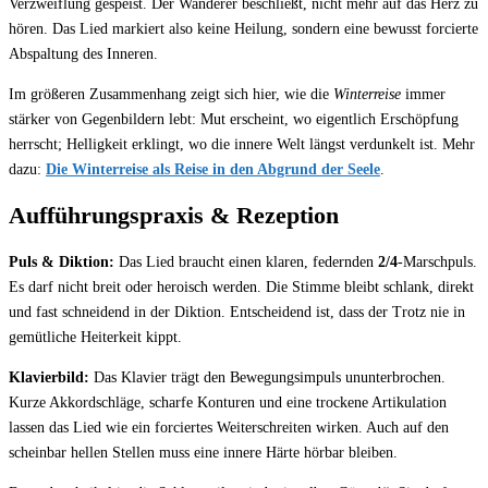
Verzweiflung gespeist. Der Wanderer beschließt, nicht mehr auf das Herz zu
hören. Das Lied markiert also keine Heilung, sondern eine bewusst forcierte
Abspaltung des Inneren.
Im größeren Zusammenhang zeigt sich hier, wie die
Winterreise
immer
stärker von Gegenbildern lebt: Mut erscheint, wo eigentlich Erschöpfung
herrscht; Helligkeit erklingt, wo die innere Welt längst verdunkelt ist. Mehr
dazu:
Die Winterreise als Reise in den Abgrund der Seele
.
Aufführungspraxis & Rezeption
Puls & Diktion:
Das Lied braucht einen klaren, federnden
2/4
-Marschpuls.
Es darf nicht breit oder heroisch werden. Die Stimme bleibt schlank, direkt
und fast schneidend in der Diktion. Entscheidend ist, dass der Trotz nie in
gemütliche Heiterkeit kippt.
Klavierbild:
Das Klavier trägt den Bewegungsimpuls ununterbrochen.
Kurze Akkordschläge, scharfe Konturen und eine trockene Artikulation
lassen das Lied wie ein forciertes Weiterschreiten wirken. Auch auf den
scheinbar hellen Stellen muss eine innere Härte hörbar bleiben.