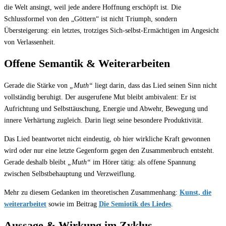
die Welt ansingt, weil jede andere Hoffnung erschöpft ist. Die
Schlussformel von den „Göttern“ ist nicht Triumph, sondern
Übersteigerung: ein letztes, trotziges Sich-selbst-Ermächtigen im Angesicht
von Verlassenheit.
Offene Semantik & Weiterarbeiten
Gerade die Stärke von
„Muth“
liegt darin, dass das Lied seinen Sinn nicht
vollständig beruhigt. Der ausgerufene Mut bleibt ambivalent: Er ist
Aufrichtung und Selbsttäuschung, Energie und Abwehr, Bewegung und
innere Verhärtung zugleich. Darin liegt seine besondere Produktivität.
Das Lied beantwortet nicht eindeutig, ob hier wirkliche Kraft gewonnen
wird oder nur eine letzte Gegenform gegen den Zusammenbruch entsteht.
Gerade deshalb bleibt
„Muth“
im Hörer tätig: als offene Spannung
zwischen Selbstbehauptung und Verzweiflung.
Mehr zu diesem Gedanken im theoretischen Zusammenhang:
Kunst, die
weiterarbeitet
sowie im Beitrag
Die Semiotik des Liedes
.
Aussage & Wirkung im Zyklus