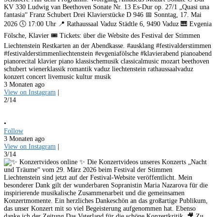
KV 330 Ludwig van Beethoven Sonate Nr. 13 Es-Dur op. 27/1 „Quasi una
fantasia“ Franz Schubert Drei Klavierstücke D 946 📅 Sonntag, 17. Mai
2026 🕔 17:00 Uhr 📍 Rathaussaal Vaduz Städtle 6, 9490 Vaduz 🎹 Evgenia
Fölsche, Klavier 🎟️ Tickets: über die Website des Festival der Stimmen
Liechtenstein Restkarten an der Abendkasse. #ausklang #festivalderstimmen
#festivalderstimmenliechtenstein #evgeniafölsche #klavierabend pianoabend
pianorecital klavier piano klassischemusik classicalmusic mozart beethoven
schubert wienerklassik romantik vaduz liechtenstein rathaussaalvaduz
konzert concert livemusic kultur musik
3 Monaten ago
View on Instagram
|
2/14
•
Follow
3 Monaten ago
View on Instagram
|
3/14