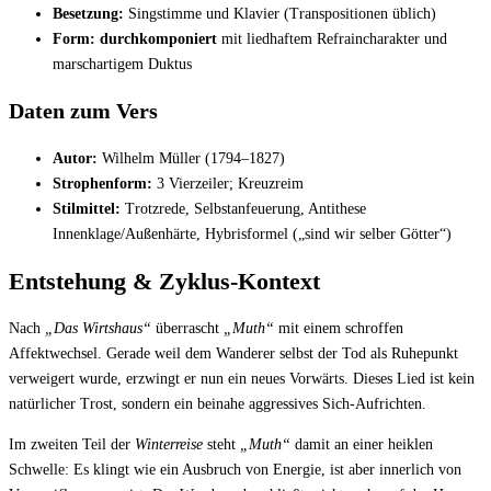
Besetzung:
Singstimme und Klavier (Transpositionen üblich)
Form:
durchkomponiert
mit liedhaftem Refraincharakter und
marschartigem Duktus
Daten zum Vers
Autor:
Wilhelm Müller (1794–1827)
Strophenform:
3 Vierzeiler; Kreuzreim
Stilmittel:
Trotzrede, Selbstanfeuerung, Antithese
Innenklage/Außenhärte, Hybrisformel („sind wir selber Götter“)
Entstehung & Zyklus-Kontext
Nach
„Das Wirtshaus“
überrascht
„Muth“
mit einem schroffen
Affektwechsel. Gerade weil dem Wanderer selbst der Tod als Ruhepunkt
verweigert wurde, erzwingt er nun ein neues Vorwärts. Dieses Lied ist kein
natürlicher Trost, sondern ein beinahe aggressives Sich-Aufrichten.
Im zweiten Teil der
Winterreise
steht
„Muth“
damit an einer heiklen
Schwelle: Es klingt wie ein Ausbruch von Energie, ist aber innerlich von