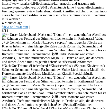
https://www.vaterland.li/liechtenstein/kultur/nacht-und-traeume-mit-
nazarova-und-foelsche-art-720415 #nachtundträume #vaduz #liechtenstein
#zeitung #presse review liederabend klassik kunstlied schubert rachmaninow
claraschumann richardstrauss sopran piano classicalmusic concert livemusic
musikerleben
4 Monaten ago
View on Instagram
|
6/14