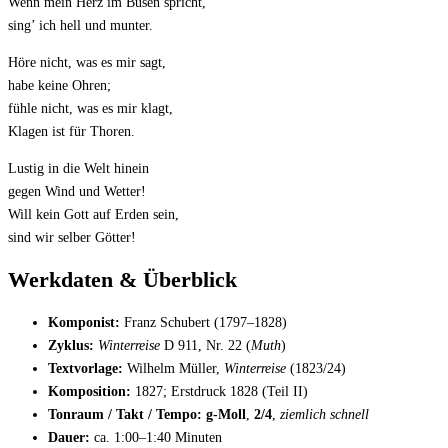
Wenn mein Herz im Busen spricht,
sing’ ich hell und munter.
Höre nicht, was es mir sagt,
habe keine Ohren;
fühle nicht, was es mir klagt,
Klagen ist für Thoren.
Lustig in die Welt hinein
gegen Wind und Wetter!
Will kein Gott auf Erden sein,
sind wir selber Götter!
Werkdaten & Überblick
Komponist:
Franz Schubert (1797–1828)
Zyklus:
Winterreise
D 911, Nr. 22 (
Muth
)
Textvorlage:
Wilhelm Müller,
Winterreise
(1823/24)
Komposition:
1827; Erstdruck 1828 (Teil II)
Tonraum / Takt / Tempo:
g-Moll
,
2/4
,
ziemlich schnell
Dauer:
ca. 1:00–1:40 Minuten