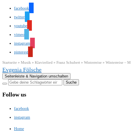
facebook
twitter
youtube
vimeo
instagram
pinterest
Startseite
»
Musik
»
Klavierlied
»
Franz Schubert
»
Winterreise
»
Winterreise – M
Evgenia Fölsche
Seitenleiste & Navigation umschalten
Follow us
facebook
instagram
Home