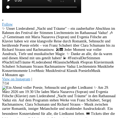
•
Follow
✨ Unser Liederabend „Nacht und Träume“ – ein zauberhafter Abschluss im
Rahmen des Festival der Stimmen Liechtenstein im Rathaussaal Vaduz! 🎶
🌙 Gemeinsam mit Maria Nazarova (Sopran) und Evgenia Fölsche am
Klavier haben wir eine klangvolle Reise durch Romantik, Sehnsucht und
berührende Poesie erlebt – von Franz Schubert über Clara Schumann bis zu
Richard Strauss und Rachmaninow. 🎤🎹 Jeder Moment war voller
Ausdruck, Tiefe und musikalischer Magie. ✨ Danke an alle, die da waren
und diesen Abend mit uns geteilt haben! 💫 #FestivalDerStimmen
#NachtUndTräume #Liederabend #KlassischeMusik #Sopran Klaviermusik
Schubert Schumann Strauss Rachmaninow Vaduz Liechtenstein Musikliebe
Konzertmomente LiveMusic Musikfestival Klassik PoesieInMusik
4 Monaten ago
View on Instagram
|
7/14