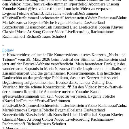
•
Follow
✨ Konzertvideos online ✨ Die Konzertvideos unseres Konzerts „Nacht und
Träume“ vom 29. März 2026 beim Festival der Stimmen Liechtenstein sind
jetzt auf der Festival-Website veröffentlicht. Mein besonderer Dank gilt der
wunderbaren Sopranistin Maria Nazarova für die inspirierende musikalische
Zusammenarbeit und die gemeinsamen Konzertmomente. Ein herzliches
Dankeschön an das großartige Publikum, das unser Konzert mit so viel
Begeisterung aufgenommen hat. Ebenso danke ich der Zeitung Das
Vaterland für die schöne Konzertkritik. 🎥 Zu den Videos: https://festival-
der-stimmen.li/portfolio/ Abonniere unseren Youtube-Kanal
@festivalderstimmenli um kein Video zu verpassen. Evgenia Fölsche
#NachtUndTräume #FestivalDerStimmen
#FestivalDerStimmenLiechtenstein #Liechtenstein #Vaduz RathaussaalVaduz
MariaNazarova EvgeniaFölsche EvgeniaFoelsche DasVaterland
Konzertkritik KlassischeMusik Kunstlied Lied LiedRecital Sopran Klavier
ClassicalMusic ArtSong ConcertVideo LiveRecording Rachmaninow
Rachmaninoff RichardStrauss Schubert
3 Monaten ago