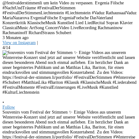
@festivalderstimmenli um kein Video zu verpassen. Evgenia Fölsche
#NachtUndTräume #FestivalDerStimmen
#FestivalDerStimmenLiechtenstein #Liechtenstein #Vaduz RathaussaalVaduz
MariaNazarova EvgeniaFölsche EvgeniaFoelsche DasVaterland
Konzertkritik KlassischeMusik Kunstlied Lied LiedRecital Sopran Klavier
ClassicalMusic ArtSong ConcertVideo LiveRecording Rachmaninow
Rachmaninoff RichardStrauss Schubert
3 Monaten ago
View on Instagram
|
4/14
•
Follow
Souvenirs vom Festival der Stimmen ✨ Einige Videos aus unserem
Winterreise-Konzert sind jetzt auf unserer Website veröffentlicht und lassen
diesen besonderen Abend noch einmal aufleben. Ein herzlicher Dank an
unser begeistertes Publikum und an Matthias Lika, Bariton, für einen
eindrucksvollen und stimmungsvollen Konzertabend. Zu den Videos:
https://festival-der-stimmen.li/portfolio/ #FestivalDerStimmen #Winterreise