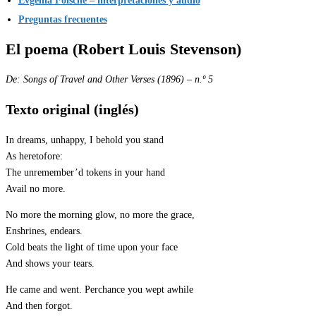
Evgenia Fölsche – interpretaciones y audio
Preguntas frecuentes
El poema (Robert Louis Stevenson)
De:
Songs of Travel and Other Verses
(1896) – n.º 5
Texto original (inglés)
In dreams, unhappy, I behold you stand
As heretofore:
The unremember’d tokens in your hand
Avail no more.
No more the morning glow, no more the grace,
Enshrines, endears.
Cold beats the light of time upon your face
And shows your tears.
He came and went. Perchance you wept awhile
And then forgot.