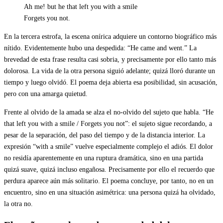
Ah me! but he that left you with a smile
Forgets you not.
En la tercera estrofa, la escena onírica adquiere un contorno biográfico más
nítido. Evidentemente hubo una despedida: “He came and went.” La
brevedad de esta frase resulta casi sobria, y precisamente por ello tanto más
dolorosa. La vida de la otra persona siguió adelante; quizá lloró durante un
tiempo y luego olvidó. El poema deja abierta esa posibilidad, sin acusación,
pero con una amarga quietud.
Frente al olvido de la amada se alza el no-olvido del sujeto que habla. “He
that left you with a smile / Forgets you not”: el sujeto sigue recordando, a
pesar de la separación, del paso del tiempo y de la distancia interior. La
expresión “with a smile” vuelve especialmente complejo el adiós. El dolor
no residía aparentemente en una ruptura dramática, sino en una partida
quizá suave, quizá incluso engañosa. Precisamente por ello el recuerdo que
perdura aparece aún más solitario. El poema concluye, por tanto, no en un
encuentro, sino en una situación asimétrica: una persona quizá ha olvidado,
la otra no.