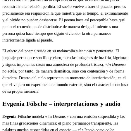
reconstruir una relación perdida. El sueño vuelve a traer el pasado, pero es
precisamente esa reaparición la que muestra que el tiempo, el extrañamiento
y el olvido no pueden deshacerse. El poema hace así perceptible hasta qué
punto el recuerdo puede distribuirse de manera desigual: mientras una
persona quizá hace tiempo que siguió viviendo, la otra permanece
interiormente ligada al pasado.
El efecto del poema reside en su melancolía silenciosa y penetrante. El
lenguaje permanece sencillo y claro, pero las imágenes de luz fría, lágrimas
y signos impotentes crean una atmósfera de profunda tristeza.
«In Dreams»
no actúa, por tanto, de manera dramática, sino con contención y de forma
duradera. Dentro del ciclo representa un momento de interiorización, en el
que el viajero no experimenta el mundo exterior, sino el carácter inconcluso
de su propia memoria.
Evgenia Fölsche – interpretaciones y audio
Evgenia Fölsche
modela « In Dreams » con una emisión suspendida y las
más finas gradaciones dinámicas; el piano permanece transparente, las
palabras quedan suspendidas en el espacio —
el silencio como color
.