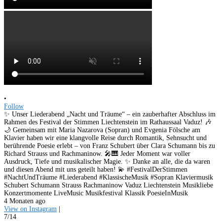
•
Follow
✨ Unser Liederabend „Nacht und Träume“ – ein zauberhafter Abschluss im
Rahmen des Festival der Stimmen Liechtenstein im Rathaussaal Vaduz! 🎶
🌙 Gemeinsam mit Maria Nazarova (Sopran) und Evgenia Fölsche am
Klavier haben wir eine klangvolle Reise durch Romantik, Sehnsucht und
berührende Poesie erlebt – von Franz Schubert über Clara Schumann bis zu
Richard Strauss und Rachmaninow. 🎤🎹 Jeder Moment war voller
Ausdruck, Tiefe und musikalischer Magie. ✨ Danke an alle, die da waren
und diesen Abend mit uns geteilt haben! 💫 #FestivalDerStimmen
#NachtUndTräume #Liederabend #KlassischeMusik #Sopran Klaviermusik
Schubert Schumann Strauss Rachmaninow Vaduz Liechtenstein Musikliebe
Konzertmomente LiveMusic Musikfestival Klassik PoesieInMusik
4 Monaten ago
View on Instagram
|
7/14