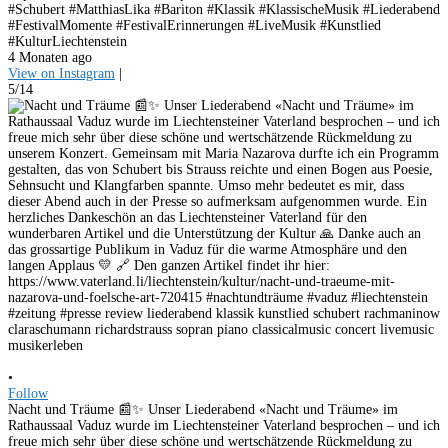
#Schubert #MatthiasLika #Bariton #Klassik #KlassischeMusik #Liederabend
#FestivalMomente #FestivalErinnerungen #LiveMusik #Kunstlied
#KulturLiechtenstein
4 Monaten ago
View on Instagram
|
5/14
•
Follow
Nacht und Träume 📰✨ Unser Liederabend «Nacht und Träume» im
Rathaussaal Vaduz wurde im Liechtensteiner Vaterland besprochen – und ich
freue mich sehr über diese schöne und wertschätzende Rückmeldung zu