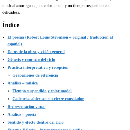
musical amortiguada, un color modal y un tiempo suspendido con
delicadeza.
Índice
El poema (Robert Louis Stevenson – original / traducción al
español)
Datos de la obra y visión general
Génesis y contexto del ciclo
Práctica interpretativa y recepción
Grabaciones de referencia
Análisis – música
Tiempo suspendido y color modal
Cadencias abiertas: sin cierre consolador
Representación visual
Análisis – poesía
Sentido y efecto dentro del ciclo