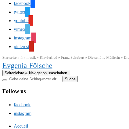
facebook
twitter
youtube
vimeo
instagram
pinterest
Startseite
»
fr
»
musik
»
Klavierlied
»
Franz Schubert
»
Die schöne Müllerin
»
Die
Evgenia Fölsche
Seitenleiste & Navigation umschalten
Follow us
facebook
instagram
Accueil