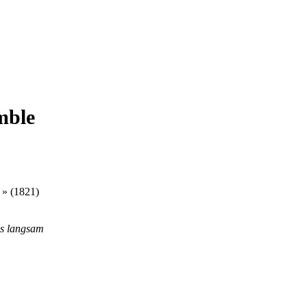
mble
 » (1821)
s langsam