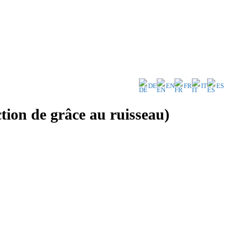
DE
EN
FR
IT
ES
ion de grâce au ruisseau)