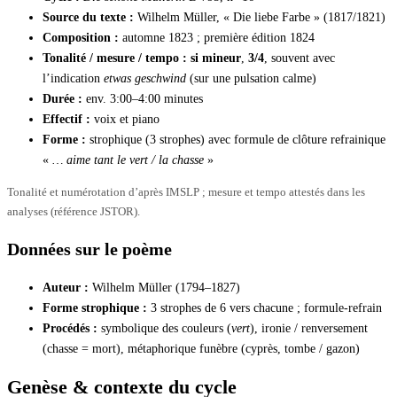
Source du texte :
Wilhelm Müller, « Die liebe Farbe » (1817/1821)
Composition :
automne 1823 ; première édition 1824
Tonalité / mesure / tempo :
si mineur
,
3/4
, souvent avec
l’indication
etwas geschwind
(sur une pulsation calme)
Durée :
env. 3:00–4:00 minutes
Effectif :
voix et piano
Forme :
strophique (3 strophes) avec formule de clôture refrainique
«
… aime tant le vert / la chasse
»
Tonalité et numérotation d’après IMSLP ; mesure et tempo attestés dans les
analyses (référence JSTOR).
Données sur le poème
Auteur :
Wilhelm Müller (1794–1827)
Forme strophique :
3 strophes de 6 vers chacune ; formule-refrain
Procédés :
symbolique des couleurs (
vert
), ironie / renversement
(chasse = mort), métaphorique funèbre (cyprès, tombe / gazon)
Genèse & contexte du cycle