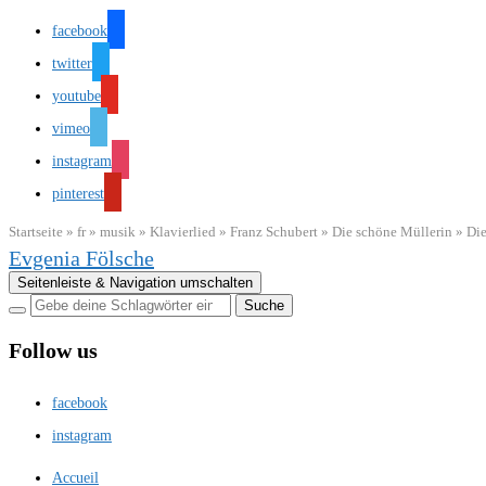
facebook
twitter
youtube
vimeo
instagram
pinterest
Startseite
»
fr
»
musik
»
Klavierlied
»
Franz Schubert
»
Die schöne Müllerin
»
Die
Evgenia Fölsche
Seitenleiste & Navigation umschalten
Follow us
facebook
instagram
Accueil