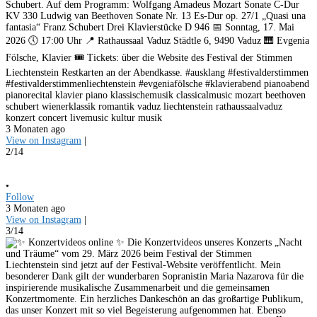
Schubert. Auf dem Programm: Wolfgang Amadeus Mozart Sonate C-Dur
KV 330 Ludwig van Beethoven Sonate Nr. 13 Es-Dur op. 27/1 „Quasi una
fantasia“ Franz Schubert Drei Klavierstücke D 946 📅 Sonntag, 17. Mai
2026 🕔 17:00 Uhr 📍 Rathaussaal Vaduz Städtle 6, 9490 Vaduz 🎹 Evgenia
Fölsche, Klavier 🎟️ Tickets: über die Website des Festival der Stimmen
Liechtenstein Restkarten an der Abendkasse. #ausklang #festivalderstimmen
#festivalderstimmenliechtenstein #evgeniafölsche #klavierabend pianoabend
pianorecital klavier piano klassischemusik classicalmusic mozart beethoven
schubert wienerklassik romantik vaduz liechtenstein rathaussaalvaduz
konzert concert livemusic kultur musik
3 Monaten ago
View on Instagram
|
2/14
•
Follow
3 Monaten ago
View on Instagram
|
3/14