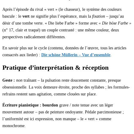
Après l’épisode du rival « vert » (le chasseur), le système des couleurs
bascule : le
vert
ne signifie plus l’espérance, mais la
fixation
– jusqu’au
désir d’une tombe verte. « Die liebe Farbe » forme avec
« Die böse Farbe »
(n° 17, clair et traqué) un couple contrasté : une même couleur, deux
perspectives radicalement différentes.
En savoir plus sur le cycle (contenu, données de l’œuvre, tous les articles
consacrés aux lieder) :
Die schöne Müllerin – Vue d’ensemble
.
Pratique d’interprétation & réception
Geste :
non
traînant – la pulsation reste doucement constante, presque
obsessionnelle. La voix demeure étroite, proche des syllabes ; les formules-
refrains restent sans agitation, comme clouées sur place.
Écriture pianistique :
bourdon
grave / note tenue avec un léger
mouvement autour – pas de peinture ondoyante. Pédale parcimonieuse ;
l’uniformité est ici expression, non manque – le « vert » comme
monochrome.