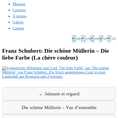
Musique
Concerts
À propos
Galerie
Contact
DE
EN
FR
IT
ES
Franz Schubert: Die schöne Müllerin – Die
liebe Farbe (La chère couleur)
← Jalousie et orgueil
Die schöne Müllerin – Vue d’ensemble