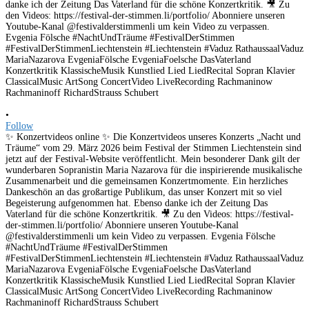
•
Follow
✨ Konzertvideos online ✨ Die Konzertvideos unseres Konzerts „Nacht und
Träume“ vom 29. März 2026 beim Festival der Stimmen Liechtenstein sind
jetzt auf der Festival-Website veröffentlicht. Mein besonderer Dank gilt der
wunderbaren Sopranistin Maria Nazarova für die inspirierende musikalische
Zusammenarbeit und die gemeinsamen Konzertmomente. Ein herzliches
Dankeschön an das großartige Publikum, das unser Konzert mit so viel
Begeisterung aufgenommen hat. Ebenso danke ich der Zeitung Das
Vaterland für die schöne Konzertkritik. 🎥 Zu den Videos: https://festival-
der-stimmen.li/portfolio/ Abonniere unseren Youtube-Kanal
@festivalderstimmenli um kein Video zu verpassen. Evgenia Fölsche
#NachtUndTräume #FestivalDerStimmen
#FestivalDerStimmenLiechtenstein #Liechtenstein #Vaduz RathaussaalVaduz
MariaNazarova EvgeniaFölsche EvgeniaFoelsche DasVaterland
Konzertkritik KlassischeMusik Kunstlied Lied LiedRecital Sopran Klavier
ClassicalMusic ArtSong ConcertVideo LiveRecording Rachmaninow
Rachmaninoff RichardStrauss Schubert