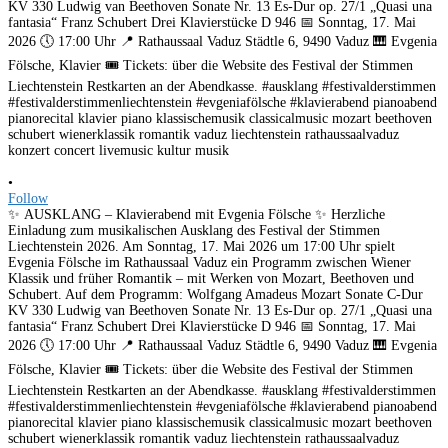
•
Follow
✨ AUSKLANG – Klavierabend mit Evgenia Fölsche ✨ Herzliche
Einladung zum musikalischen Ausklang des Festival der Stimmen
Liechtenstein 2026. Am Sonntag, 17. Mai 2026 um 17:00 Uhr spielt
Evgenia Fölsche im Rathaussaal Vaduz ein Programm zwischen Wiener
Klassik und früher Romantik – mit Werken von Mozart, Beethoven und
Schubert. Auf dem Programm: Wolfgang Amadeus Mozart Sonate C-Dur
KV 330 Ludwig van Beethoven Sonate Nr. 13 Es-Dur op. 27/1 „Quasi una
fantasia“ Franz Schubert Drei Klavierstücke D 946 📅 Sonntag, 17. Mai
2026 🕔 17:00 Uhr 📍 Rathaussaal Vaduz Städtle 6, 9490 Vaduz 🎹 Evgenia
Fölsche, Klavier 🎟️ Tickets: über die Website des Festival der Stimmen
Liechtenstein Restkarten an der Abendkasse. #ausklang #festivalderstimmen
#festivalderstimmenliechtenstein #evgeniafölsche #klavierabend pianoabend
pianorecital klavier piano klassischemusik classicalmusic mozart beethoven
schubert wienerklassik romantik vaduz liechtenstein rathaussaalvaduz