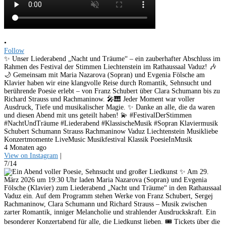
•
Follow
✨ Unser Liederabend „Nacht und Träume“ – ein zauberhafter Abschluss im
Rahmen des Festival der Stimmen Liechtenstein im Rathaussaal Vaduz! 🎶
🌙 Gemeinsam mit Maria Nazarova (Sopran) und Evgenia Fölsche am
Klavier haben wir eine klangvolle Reise durch Romantik, Sehnsucht und
berührende Poesie erlebt – von Franz Schubert über Clara Schumann bis zu
Richard Strauss und Rachmaninow. 🎤🎹 Jeder Moment war voller
Ausdruck, Tiefe und musikalischer Magie. ✨ Danke an alle, die da waren
und diesen Abend mit uns geteilt haben! 💫 #FestivalDerStimmen
#NachtUndTräume #Liederabend #KlassischeMusik #Sopran Klaviermusik
Schubert Schumann Strauss Rachmaninow Vaduz Liechtenstein Musikliebe
Konzertmomente LiveMusic Musikfestival Klassik PoesieInMusik
4 Monaten ago
View on Instagram
|
7/14