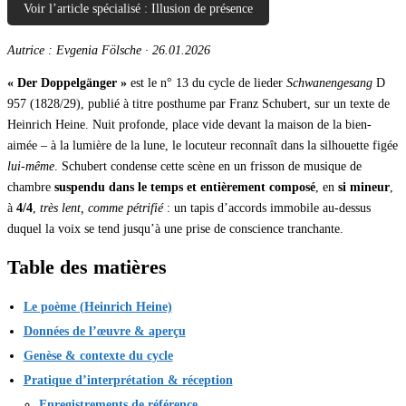
Voir l’article spécialisé : Illusion de présence
Autrice : Evgenia Fölsche
·
26.01.2026
« Der Doppelgänger »
est le n° 13 du cycle de lieder
Schwanengesang
D
957 (1828/29), publié à titre posthume par Franz Schubert, sur un texte de
Heinrich Heine. Nuit profonde, place vide devant la maison de la bien-
aimée – à la lumière de la lune, le locuteur reconnaît dans la silhouette figée
lui-même
. Schubert condense cette scène en un frisson de musique de
chambre
suspendu dans le temps et entièrement composé
, en
si mineur
,
à
4/4
,
très lent, comme pétrifié
: un tapis d’accords immobile au-dessus
duquel la voix se tend jusqu’à une prise de conscience tranchante.
Table des matières
Le poème (Heinrich Heine)
Données de l’œuvre & aperçu
Genèse & contexte du cycle
Pratique d’interprétation & réception
Enregistrements de référence