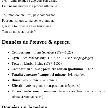
J’en frémis lorsque j’aperçois son visage –
La lune me montre ma propre silhouette.
Toi, mon double ! toi, pâle compagnon !
Pourquoi singes-tu ma peine d’amour,
Qui m’a tourmenté en ce lieu même
Tant de nuits, autrefois ?
Données de l’œuvre & aperçu
Compositeur :
Franz Schubert (1797–1828)
Cycle :
Schwanengesang
D 957, n° 13 (
Der Doppelgänger
)
Texte :
Heinrich Heine (1797–1856)
Composition :
1828 ;
première édition (posthume) :
1829
Tonalité / mesure / tempo :
si mineur
,
4/4
,
très lent
Durée :
env. 2 min 30 – 3 min 30
Effectif :
voix et piano (transpositions fréquentes)
Forme :
entièrement composée
; trois scènes (lieu → apparition →
adresse/reconnaissance)
Données sur le poème