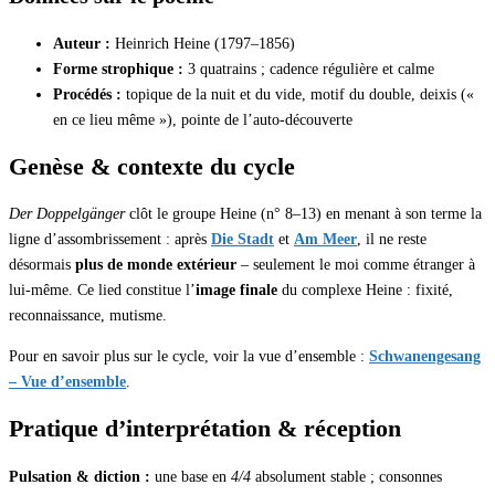
Auteur :
Heinrich Heine (1797–1856)
Forme strophique :
3 quatrains ; cadence régulière et calme
Procédés :
topique de la nuit et du vide, motif du double, deixis («
en ce lieu même »), pointe de l’auto-découverte
Genèse & contexte du cycle
Der Doppelgänger
clôt le groupe Heine (n° 8–13) en menant à son terme la
ligne d’assombrissement : après
Die Stadt
et
Am Meer
, il ne reste
désormais
plus de monde extérieur
– seulement le moi comme étranger à
lui-même. Ce lied constitue l’
image finale
du complexe Heine : fixité,
reconnaissance, mutisme.
Pour en savoir plus sur le cycle, voir la vue d’ensemble :
Schwanengesang
– Vue d’ensemble
.
Pratique d’interprétation & réception
Pulsation & diction :
une base en
4/4
absolument stable ; consonnes