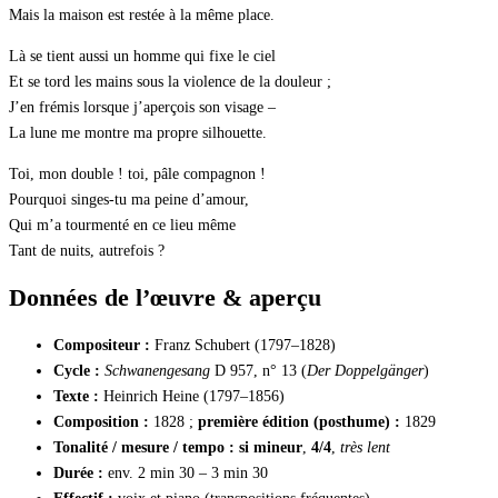
Mais la maison est restée à la même place.
Là se tient aussi un homme qui fixe le ciel
Et se tord les mains sous la violence de la douleur ;
J’en frémis lorsque j’aperçois son visage –
La lune me montre ma propre silhouette.
Toi, mon double ! toi, pâle compagnon !
Pourquoi singes-tu ma peine d’amour,
Qui m’a tourmenté en ce lieu même
Tant de nuits, autrefois ?
Données de l’œuvre & aperçu
Compositeur :
Franz Schubert (1797–1828)
Cycle :
Schwanengesang
D 957, n° 13 (
Der Doppelgänger
)
Texte :
Heinrich Heine (1797–1856)
Composition :
1828 ;
première édition (posthume) :
1829
Tonalité / mesure / tempo :
si mineur
,
4/4
,
très lent
Durée :
env. 2 min 30 – 3 min 30