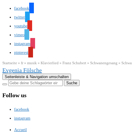
facebook
twitter
youtube
vimeo
instagram
pinterest
Startseite
»
fr
»
musik
»
Klavierlied
»
Franz Schubert
»
Schwanengesang
»
Schwa
Evgenia Fölsche
Seitenleiste & Navigation umschalten
Follow us
facebook
instagram
Accueil