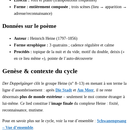
Effectif :
voix et piano (transpositions fréquentes)
Forme :
entièrement composée
; trois scènes (lieu → apparition →
adresse/reconnaissance)
Données sur le poème
Auteur :
Heinrich Heine (1797–1856)
Forme strophique :
3 quatrains ; cadence régulière et calme
Procédés :
topique de la nuit et du vide, motif du double, deixis («
en ce lieu même »), pointe de l’auto-découverte
Genèse & contexte du cycle
Der Doppelgänger
clôt le groupe Heine (n° 8–13) en menant à son terme la
ligne d’assombrissement : après
Die Stadt
et
Am Meer
, il ne reste
désormais
plus de monde extérieur
– seulement le moi comme étranger à
lui-même. Ce lied constitue l’
image finale
du complexe Heine : fixité,
reconnaissance, mutisme.
Pour en savoir plus sur le cycle, voir la vue d’ensemble :
Schwanengesang
– Vue d’ensemble
.