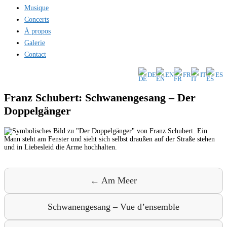
Musique
Concerts
À propos
Galerie
Contact
DE
EN
FR
IT
ES
Franz Schubert: Schwanengesang – Der
Doppelgänger
← Am Meer
Schwanengesang – Vue d’ensemble