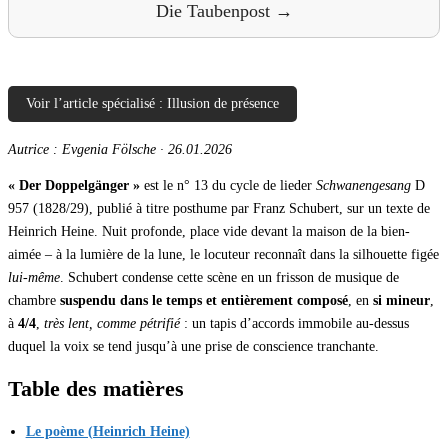
Die Taubenpost →
Voir l’article spécialisé : Illusion de présence
Autrice : Evgenia Fölsche
·
26.01.2026
« Der Doppelgänger »
est le n° 13 du cycle de lieder
Schwanengesang
D
957 (1828/29), publié à titre posthume par Franz Schubert, sur un texte de
Heinrich Heine. Nuit profonde, place vide devant la maison de la bien-
aimée – à la lumière de la lune, le locuteur reconnaît dans la silhouette figée
lui-même
. Schubert condense cette scène en un frisson de musique de
chambre
suspendu dans le temps et entièrement composé
, en
si mineur
,
à
4/4
,
très lent, comme pétrifié
: un tapis d’accords immobile au-dessus
duquel la voix se tend jusqu’à une prise de conscience tranchante.
Table des matières
Le poème (Heinrich Heine)