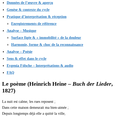
Données de l’œuvre & aperçu
Genèse & contexte du cycle
Pratique d’interprétation & réception
Enregistrements de référence
Analyse – Musique
Surface figée & « immobilité » de la douleur
Harmonie, forme & choc de la reconnaissance
Analyse – Poésie
Sens & effet dans le cycle
Evgenia Fölsche – Interprétations & audio
FAQ
Le poème (Heinrich Heine –
Buch der Lieder
,
1827)
La nuit est calme, les rues reposent ;
Dans cette maison demeurait ma bien-aimée ;
Depuis longtemps déjà elle a quitté la ville,