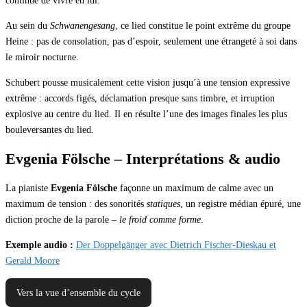
continue de vivre en lui.
Au sein du
Schwanengesang
, ce lied constitue le point extrême du groupe
Heine : pas de consolation, pas d’espoir, seulement une étrangeté à soi dans
le miroir nocturne.
Schubert pousse musicalement cette vision jusqu’à une tension expressive
extrême : accords figés, déclamation presque sans timbre, et irruption
explosive au centre du lied. Il en résulte l’une des images finales les plus
bouleversantes du lied.
Evgenia Fölsche – Interprétations & audio
La pianiste
Evgenia Fölsche
façonne un maximum de calme avec un
maximum de tension : des sonorités
statiques
, un registre médian épuré, une
diction proche de la parole –
le froid comme forme
.
Exemple audio :
Der Doppelgänger avec Dietrich Fischer-Dieskau et
Gerald Moore
Vers la vue d’ensemble du cycle