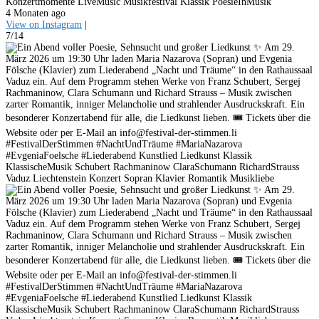
Konzertmomente LiveMusic Musikfestival Klassik PoesieInMusik
4 Monaten ago
View on Instagram
|
7/14