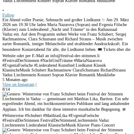
•
Follow
Ein Abend voller Poesie, Sehnsucht und großer Liedkunst ✨ Am 29. März
2026 um 19:30 Uhr laden Maria Nazarova (Sopran) und Evgenia Fölsche
(Klavier) zum Liederabend „Nacht und Träume“ in den Rathaussaal
Vaduz ein. Auf dem Programm stehen Werke von Franz Schubert, Sergej
Rachmaninow, Clara Schumann und Richard Strauss – Musik zwischen
zarter Romantik, inniger Melancholie und strahlender Ausdruckskraft. Ein
besonderer Konzertabend für alle, die Liedkunst lieben. 🎟 Tickets über die
Website oder per E-Mail an info@festival-der-stimmen.li
#FestivalDerStimmen #NachtUndTräume #MariaNazarova
#EvgeniaFoelsche #Liederabend Kunstlied Liedkunst Klassik
KlassischeMusik Schubert Rachmaninow ClaraSchumann RichardStrauss
Vaduz Liechtenstein Konzert Sopran Klavier Romantik Musikliebe
5 Monaten ago
View on Instagram
|
8/14