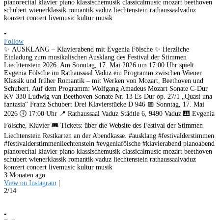
•
Follow
✨ AUSKLANG – Klavierabend mit Evgenia Fölsche ✨ Herzliche
Einladung zum musikalischen Ausklang des Festival der Stimmen
Liechtenstein 2026. Am Sonntag, 17. Mai 2026 um 17:00 Uhr spielt
Evgenia Fölsche im Rathaussaal Vaduz ein Programm zwischen Wiener
Klassik und früher Romantik – mit Werken von Mozart, Beethoven und
Schubert. Auf dem Programm: Wolfgang Amadeus Mozart Sonate C-Dur
KV 330 Ludwig van Beethoven Sonate Nr. 13 Es-Dur op. 27/1 „Quasi una
fantasia“ Franz Schubert Drei Klavierstücke D 946 📅 Sonntag, 17. Mai
2026 🕔 17:00 Uhr 📍 Rathaussaal Vaduz Städtle 6, 9490 Vaduz 🎹 Evgenia
Fölsche, Klavier 🎟️ Tickets: über die Website des Festival der Stimmen
Liechtenstein Restkarten an der Abendkasse. #ausklang #festivalderstimmen
#festivalderstimmenliechtenstein #evgeniafölsche #klavierabend pianoabend
pianorecital klavier piano klassischemusik classicalmusic mozart beethoven
schubert wienerklassik romantik vaduz liechtenstein rathaussaalvaduz
konzert concert livemusic kultur musik
3 Monaten ago
View on Instagram
|
2/14
•