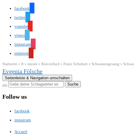
facebook
twitter
youtube
vimeo
instagram
pinterest
Startseite
»
fr
»
musik
»
Klavierlied
»
Franz Schubert
»
Schwanengesang
»
Schwan
Evgenia Fölsche
Seitenleiste & Navigation umschalten
Follow us
facebook
instagram
Accueil