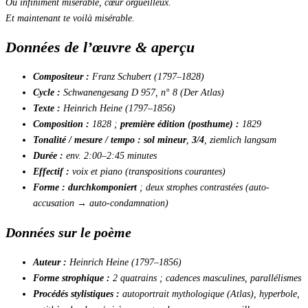
Ou infiniment misérable, cœur orgueilleux.
Et maintenant te voilà misérable.
Données de l’œuvre & aperçu
Compositeur :
Franz Schubert (1797–1828)
Cycle :
Schwanengesang
D 957, n° 8 (
Der Atlas
)
Texte :
Heinrich Heine (1797–1856)
Composition :
1828 ;
première édition (posthume) :
1829
Tonalité / mesure / tempo :
sol mineur
,
3/4
,
ziemlich langsam
Durée :
env. 2:00–2:45 minutes
Effectif :
voix et piano (transpositions courantes)
Forme :
durchkomponiert
; deux strophes contrastées (auto-
accusation → auto-condamnation)
Données sur le poème
Auteur :
Heinrich Heine (1797–1856)
Forme strophique :
2 quatrains ; cadences masculines, parallélismes
Procédés stylistiques :
autoportrait mythologique (Atlas), hyperbole,