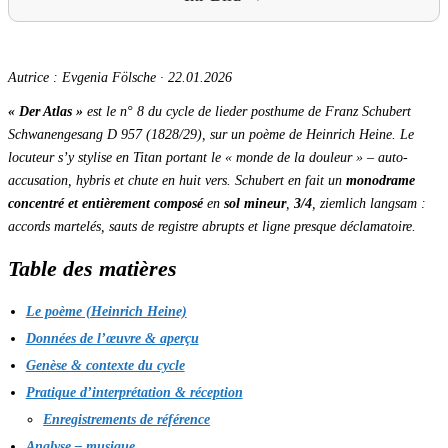
Autrice : Evgenia Fölsche
·
22.01.2026
« Der Atlas »
est le n° 8 du cycle de lieder posthume de Franz Schubert
Schwanengesang
D 957 (1828/29), sur un poème de Heinrich Heine. Le
locuteur s’y stylise en Titan portant le « monde de la douleur » – auto-
accusation, hybris et chute en huit vers. Schubert en fait un
monodrame
concentré et entièrement composé
en
sol mineur
,
3/4
,
ziemlich langsam
:
accords martelés, sauts de registre abrupts et ligne presque déclamatoire.
Table des matières
Le poème (Heinrich Heine)
Données de l’œuvre & aperçu
Genèse & contexte du cycle
Pratique d’interprétation & réception
Enregistrements de référence
Analyse – musique