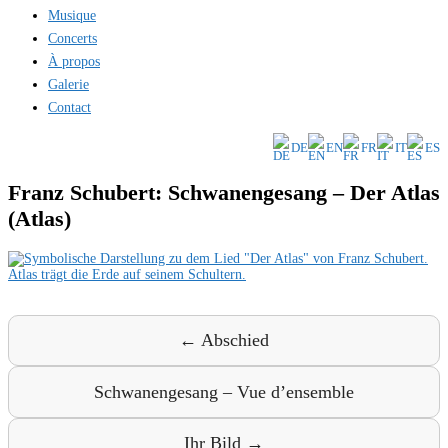
Musique
Concerts
À propos
Galerie
Contact
DE
EN
FR
IT
ES
Franz Schubert: Schwanengesang – Der Atlas
(Atlas)
← Abschied
Schwanengesang – Vue d’ensemble
Ihr Bild →