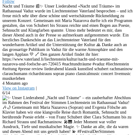
Follow
Nacht und Träume 📰✨ Unser Liederabend «Nacht und Träume» im
Rathaussaal Vaduz wurde im Liechtensteiner Vaterland besprochen – und ich
freue mich sehr über diese schöne und wertschätzende Rückmeldung zu
unserem Konzert. Gemeinsam mit Maria Nazarova durfte ich ein Programm
gestalten, das von Schubert bis Strauss reichte und einen Bogen aus Poesie,
Sehnsucht und Klangfarben spannte. Umso mehr bedeutet es mir, dass
dieser Abend auch in der Presse so aufmerksam aufgenommen wurde. Ein
herzliches Dankeschön an das Liechtensteiner Vaterland für den
wunderbaren Artikel und die Unterstützung der Kultur 🙏 Danke auch an
das grossartige Publikum in Vaduz für die warme Atmosphäre und den
langen Applaus 💛 🔗 Den ganzen Artikel findet ihr hier:
https://www.vaterland.li/liechtenstein/kultur/nacht-und-traeume-mit-
nazarova-und-foelsche-art-720415 #nachtundträume #vaduz #liechtenstein
#zeitung #presse review liederabend klassik kunstlied schubert rachmaninow
claraschumann richardstrauss sopran piano classicalmusic concert livemusic
musikerleben
4 Monaten ago
View on Instagram
|
6/14