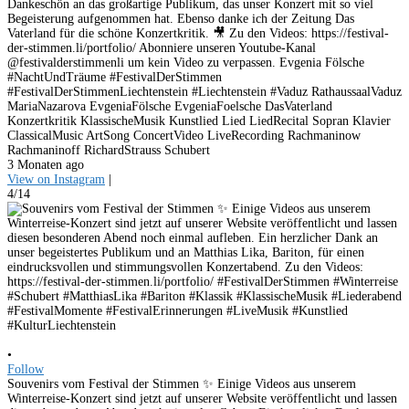
Dankeschön an das großartige Publikum, das unser Konzert mit so viel
Begeisterung aufgenommen hat. Ebenso danke ich der Zeitung Das
Vaterland für die schöne Konzertkritik. 🎥 Zu den Videos: https://festival-
der-stimmen.li/portfolio/ Abonniere unseren Youtube-Kanal
@festivalderstimmenli um kein Video zu verpassen. Evgenia Fölsche
#NachtUndTräume #FestivalDerStimmen
#FestivalDerStimmenLiechtenstein #Liechtenstein #Vaduz RathaussaalVaduz
MariaNazarova EvgeniaFölsche EvgeniaFoelsche DasVaterland
Konzertkritik KlassischeMusik Kunstlied Lied LiedRecital Sopran Klavier
ClassicalMusic ArtSong ConcertVideo LiveRecording Rachmaninow
Rachmaninoff RichardStrauss Schubert
3 Monaten ago
View on Instagram
|
4/14
•
Follow
Souvenirs vom Festival der Stimmen ✨ Einige Videos aus unserem
Winterreise-Konzert sind jetzt auf unserer Website veröffentlicht und lassen