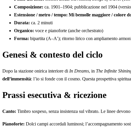
Composizione:
ca. 1901–1904; pubblicazione nel 1904 (version
Estensione / metro / tempo:
Mi bemolle maggiore / colore do
Durata:
ca. 2 minuti
Organico:
voce e pianoforte (anche orchestrato)
Forma:
bipartita (A–A′); ritorno lirico con ampliamento armon
Genesi & contesto del ciclo
Dopo la stazione onirica interiore di
In Dreams
, in
The Infinite Shini
dell’immensità
: l’io si fonde con il cosmo. Questa prospettiva spirit
Prassi esecutiva & ricezione
Canto:
Timbro sospeso, senza insistenza sul vibrato. Le linee devono
Pianoforte:
Dolci campi accordali luminosi; l’accompagnamento sostie