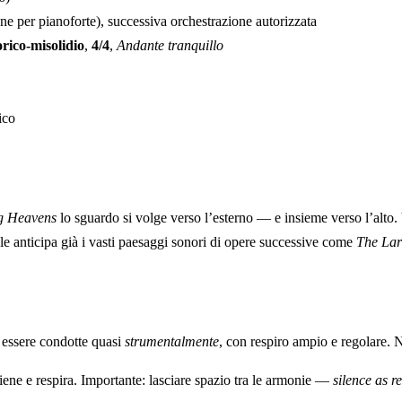
e per pianoforte), successiva orchestrazione autorizzata
rico-misolidio
,
4/4
,
Andante tranquillo
ico
ng Heavens
lo sguardo si volge verso l’esterno — e insieme verso l’al
uale anticipa già i vasti paesaggi sonori di opere successive come
The Lar
 essere condotte quasi
strumentalmente
, con respiro ampio e regolare. N
ne e respira. Importante: lasciare spazio tra le armonie —
silence as 