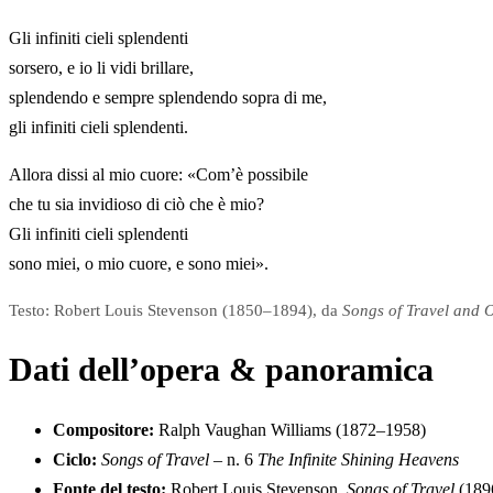
Gli infiniti cieli splendenti
sorsero, e io li vidi brillare,
splendendo e sempre splendendo sopra di me,
gli infiniti cieli splendenti.
Allora dissi al mio cuore: «Com’è possibile
che tu sia invidioso di ciò che è mio?
Gli infiniti cieli splendenti
sono miei, o mio cuore, e sono miei».
Testo: Robert Louis Stevenson (1850–1894), da
Songs of Travel and O
Dati dell’opera & panoramica
Compositore:
Ralph Vaughan Williams (1872–1958)
Ciclo:
Songs of Travel
– n. 6
The Infinite Shining Heavens
Fonte del testo:
Robert Louis Stevenson,
Songs of Travel
(189