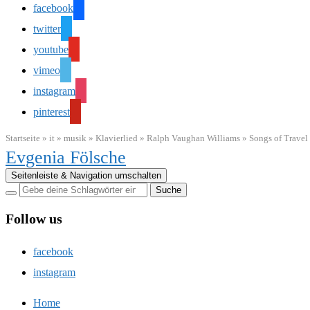
facebook
twitter
youtube
vimeo
instagram
pinterest
Startseite
»
it
»
musik
»
Klavierlied
»
Ralph Vaughan Williams
»
Songs of Travel
Evgenia Fölsche
Seitenleiste & Navigation umschalten
Follow us
facebook
instagram
Home