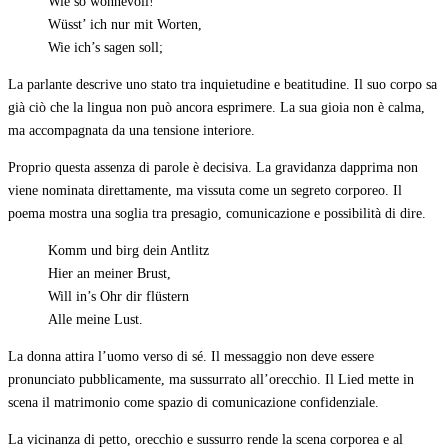
Wie so wonnevoll!
Wüsst’ ich nur mit Worten,
Wie ich’s sagen soll;
La parlante descrive uno stato tra inquietudine e beatitudine. Il suo corpo sa
già ciò che la lingua non può ancora esprimere. La sua gioia non è calma,
ma accompagnata da una tensione interiore.
Proprio questa assenza di parole è decisiva. La gravidanza dapprima non
viene nominata direttamente, ma vissuta come un segreto corporeo. Il
poema mostra una soglia tra presagio, comunicazione e possibilità di dire.
Komm und birg dein Antlitz
Hier an meiner Brust,
Will in’s Ohr dir flüstern
Alle meine Lust.
La donna attira l’uomo verso di sé. Il messaggio non deve essere
pronunciato pubblicamente, ma sussurrato all’orecchio. Il Lied mette in
scena il matrimonio come spazio di comunicazione confidenziale.
La vicinanza di petto, orecchio e sussurro rende la scena corporea e al