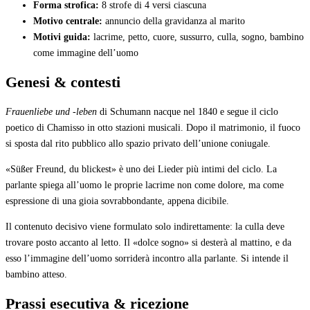
Forma strofica:
8 strofe di 4 versi ciascuna
Motivo centrale:
annuncio della gravidanza al marito
Motivi guida:
lacrime, petto, cuore, sussurro, culla, sogno, bambino
come immagine dell’uomo
Genesi & contesti
Frauenliebe und -leben
di Schumann nacque nel 1840 e segue il ciclo
poetico di Chamisso in otto stazioni musicali. Dopo il matrimonio, il fuoco
si sposta dal rito pubblico allo spazio privato dell’unione coniugale.
«Süßer Freund, du blickest» è uno dei Lieder più intimi del ciclo. La
parlante spiega all’uomo le proprie lacrime non come dolore, ma come
espressione di una gioia sovrabbondante, appena dicibile.
Il contenuto decisivo viene formulato solo indirettamente: la culla deve
trovare posto accanto al letto. Il «dolce sogno» si desterà al mattino, e da
esso l’immagine dell’uomo sorriderà incontro alla parlante. Si intende il
bambino atteso.
Prassi esecutiva & ricezione