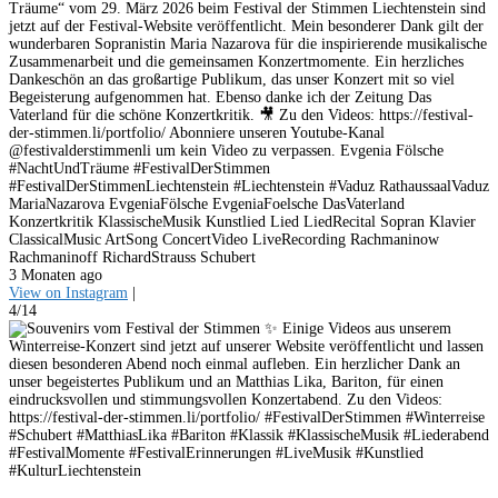
Träume“ vom 29. März 2026 beim Festival der Stimmen Liechtenstein sind
jetzt auf der Festival-Website veröffentlicht. Mein besonderer Dank gilt der
wunderbaren Sopranistin Maria Nazarova für die inspirierende musikalische
Zusammenarbeit und die gemeinsamen Konzertmomente. Ein herzliches
Dankeschön an das großartige Publikum, das unser Konzert mit so viel
Begeisterung aufgenommen hat. Ebenso danke ich der Zeitung Das
Vaterland für die schöne Konzertkritik. 🎥 Zu den Videos: https://festival-
der-stimmen.li/portfolio/ Abonniere unseren Youtube-Kanal
@festivalderstimmenli um kein Video zu verpassen. Evgenia Fölsche
#NachtUndTräume #FestivalDerStimmen
#FestivalDerStimmenLiechtenstein #Liechtenstein #Vaduz RathaussaalVaduz
MariaNazarova EvgeniaFölsche EvgeniaFoelsche DasVaterland
Konzertkritik KlassischeMusik Kunstlied Lied LiedRecital Sopran Klavier
ClassicalMusic ArtSong ConcertVideo LiveRecording Rachmaninow
Rachmaninoff RichardStrauss Schubert
3 Monaten ago
View on Instagram
|
4/14