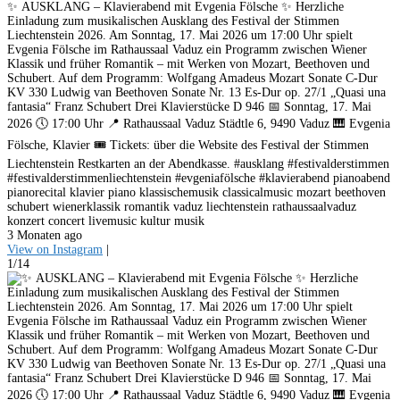
✨ AUSKLANG – Klavierabend mit Evgenia Fölsche ✨ Herzliche
Einladung zum musikalischen Ausklang des Festival der Stimmen
Liechtenstein 2026. Am Sonntag, 17. Mai 2026 um 17:00 Uhr spielt
Evgenia Fölsche im Rathaussaal Vaduz ein Programm zwischen Wiener
Klassik und früher Romantik – mit Werken von Mozart, Beethoven und
Schubert. Auf dem Programm: Wolfgang Amadeus Mozart Sonate C-Dur
KV 330 Ludwig van Beethoven Sonate Nr. 13 Es-Dur op. 27/1 „Quasi una
fantasia“ Franz Schubert Drei Klavierstücke D 946 📅 Sonntag, 17. Mai
2026 🕔 17:00 Uhr 📍 Rathaussaal Vaduz Städtle 6, 9490 Vaduz 🎹 Evgenia
Fölsche, Klavier 🎟️ Tickets: über die Website des Festival der Stimmen
Liechtenstein Restkarten an der Abendkasse. #ausklang #festivalderstimmen
#festivalderstimmenliechtenstein #evgeniafölsche #klavierabend pianoabend
pianorecital klavier piano klassischemusik classicalmusic mozart beethoven
schubert wienerklassik romantik vaduz liechtenstein rathaussaalvaduz
konzert concert livemusic kultur musik
3 Monaten ago
View on Instagram
|
1/14