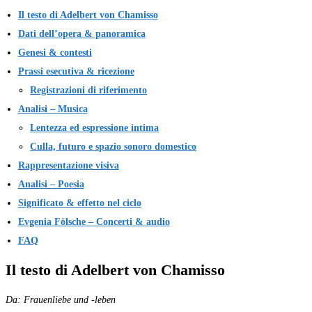
Il testo di Adelbert von Chamisso
Dati dell’opera & panoramica
Genesi & contesti
Prassi esecutiva & ricezione
Registrazioni di riferimento
Analisi – Musica
Lentezza ed espressione intima
Culla, futuro e spazio sonoro domestico
Rappresentazione visiva
Analisi – Poesia
Significato & effetto nel ciclo
Evgenia Fölsche – Concerti & audio
FAQ
Il testo di Adelbert von Chamisso
Da: Frauenliebe und -leben