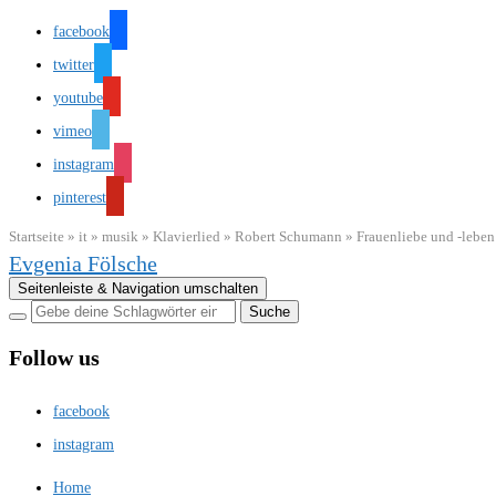
facebook
twitter
youtube
vimeo
instagram
pinterest
Startseite
»
it
»
musik
»
Klavierlied
»
Robert Schumann
»
Frauenliebe und -leben
Evgenia Fölsche
Seitenleiste & Navigation umschalten
Follow us
facebook
instagram
Home