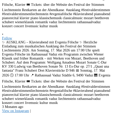
•
Follow
✨ AUSKLANG – Klavierabend mit Evgenia Fölsche ✨ Herzliche
Einladung zum musikalischen Ausklang des Festival der Stimmen
Liechtenstein 2026. Am Sonntag, 17. Mai 2026 um 17:00 Uhr spielt
Evgenia Fölsche im Rathaussaal Vaduz ein Programm zwischen Wiener
Klassik und früher Romantik – mit Werken von Mozart, Beethoven und
Schubert. Auf dem Programm: Wolfgang Amadeus Mozart Sonate C-Dur
KV 330 Ludwig van Beethoven Sonate Nr. 13 Es-Dur op. 27/1 „Quasi una
fantasia“ Franz Schubert Drei Klavierstücke D 946 📅 Sonntag, 17. Mai
2026 🕔 17:00 Uhr 📍 Rathaussaal Vaduz Städtle 6, 9490 Vaduz 🎹 Evgenia
Fölsche, Klavier 🎟️ Tickets: über die Website des Festival der Stimmen
Liechtenstein Restkarten an der Abendkasse. #ausklang #festivalderstimmen
#festivalderstimmenliechtenstein #evgeniafölsche #klavierabend pianoabend
pianorecital klavier piano klassischemusik classicalmusic mozart beethoven
schubert wienerklassik romantik vaduz liechtenstein rathaussaalvaduz
konzert concert livemusic kultur musik
3 Monaten ago
View on Instagram
|