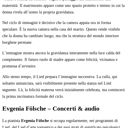
maternità. Il matrimonio appare come uno spazio protetto e intimo in cui la
donna rivela all’uomo la propria gravidanza.
Nel ciclo di immagini è decisivo che la camera appaia ora in forma
speculare. È la nuova camera nella casa del marito. Questo rende visibile
che la donna ha cambiato luogo, ma che la struttura del mondo interiore
borghese permane.
L’immagine mostra ancora la gravidanza interamente nella luce calda del
compimento. Il futuro ruolo di madre appare come felicità, vicinanza e
promessa d’avvenire.
Allo stesso tempo, il Lied prepara l’immagine successiva. La culla, qui
soltanto annunciata, sarà visibilmente presente nella stanza nel Lied
seguente. Là, la felicità materna verrà inizialmente celebrata, ma comincerà
la prima incrinatura formale del ciclo.
Evgenia Fölsche – Concerti & audio
La pianista
Evgenia Fölsche
si occupa regolarmente, nei programmi di
Lied, del Lied d’arte romantico e dei suoi strati di significato psicologici,