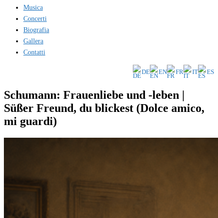
Musica
Concerti
Biografia
Gallera
Contatti
DE
EN
FR
IT
ES
Schumann: Frauenliebe und -leben |
Süßer Freund, du blickest (Dolce amico,
mi guardi)