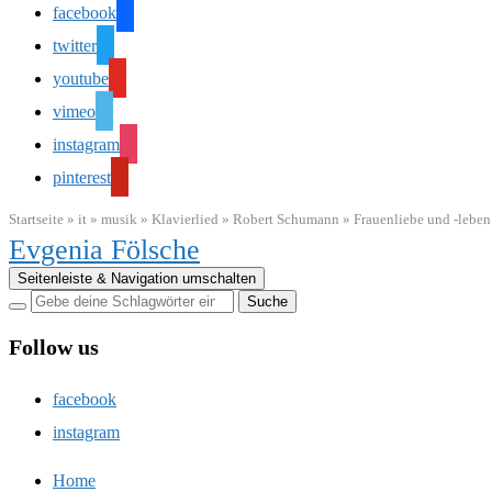
facebook
twitter
youtube
vimeo
instagram
pinterest
Startseite
»
it
»
musik
»
Klavierlied
»
Robert Schumann
»
Frauenliebe und -leben
Evgenia Fölsche
Seitenleiste & Navigation umschalten
Follow us
facebook
instagram
Home