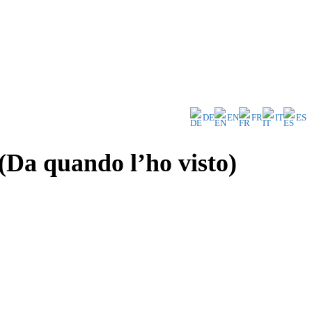
DE
EN
FR
IT
ES
(Da quando l’ho visto)