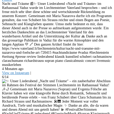
Nacht und Träume 📰✨ Unser Liederabend «Nacht und Träume» im
Rathaussaal Vaduz wurde im Liechtensteiner Vaterland besprochen – und ich
freue mich sehr über diese schöne und wertschätzende Rückmeldung zu
unserem Konzert. Gemeinsam mit Maria Nazarova durfte ich ein Programm
gestalten, das von Schubert bis Strauss reichte und einen Bogen aus Poesie,
Sehnsucht und Klangfarben spannte. Umso mehr bedeutet es mir, dass
dieser Abend auch in der Presse so aufmerksam aufgenommen wurde. Ein
herzliches Dankeschön an das Liechtensteiner Vaterland für den
wunderbaren Artikel und die Unterstützung der Kultur 🙏 Danke auch an
das grossartige Publikum in Vaduz für die warme Atmosphäre und den
langen Applaus 💛 🔗 Den ganzen Artikel findet ihr hier:
https://www.vaterland.li/liechtenstein/kultur/nacht-und-traeume-mit-
nazarova-und-foelsche-art-720415 #nachtundträume #vaduz #liechtenstein
#zeitung #presse review liederabend klassik kunstlied schubert rachmaninow
claraschumann richardstrauss sopran piano classicalmusic concert livemusic
musikerleben
4 Monaten ago
View on Instagram
|
6/14