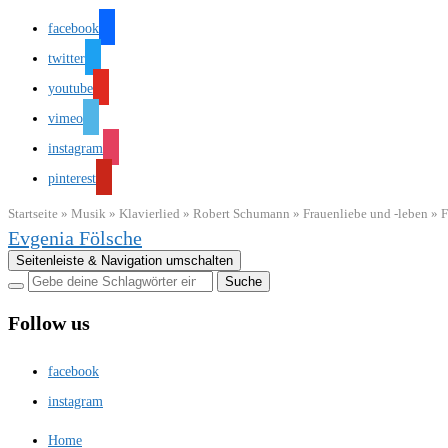
facebook
twitter
youtube
vimeo
instagram
pinterest
Startseite
»
Musik
»
Klavierlied
»
Robert Schumann
»
Frauenliebe und -leben
»
F
Evgenia Fölsche
Seitenleiste & Navigation umschalten
Follow us
facebook
instagram
Home