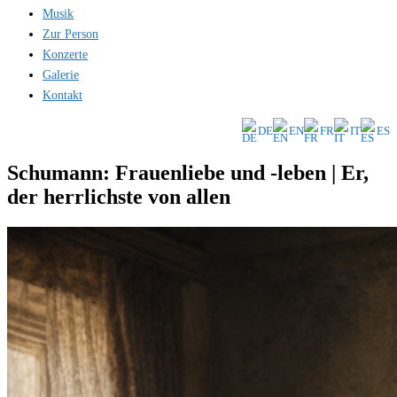
Musik
Zur Person
Konzerte
Galerie
Kontakt
DE
EN
FR
IT
ES
Schumann: Frauenliebe und -leben | Er,
der herrlichste von allen