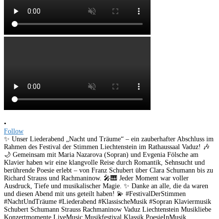
•
Follow
✨ Unser Liederabend „Nacht und Träume“ – ein zauberhafter Abschluss im
Rahmen des Festival der Stimmen Liechtenstein im Rathaussaal Vaduz! 🎶
🌙 Gemeinsam mit Maria Nazarova (Sopran) und Evgenia Fölsche am
Klavier haben wir eine klangvolle Reise durch Romantik, Sehnsucht und
berührende Poesie erlebt – von Franz Schubert über Clara Schumann bis zu
Richard Strauss und Rachmaninow. 🎤🎹 Jeder Moment war voller
Ausdruck, Tiefe und musikalischer Magie. ✨ Danke an alle, die da waren
und diesen Abend mit uns geteilt haben! 💫 #FestivalDerStimmen
#NachtUndTräume #Liederabend #KlassischeMusik #Sopran Klaviermusik
Schubert Schumann Strauss Rachmaninow Vaduz Liechtenstein Musikliebe
Konzertmomente LiveMusic Musikfestival Klassik PoesieInMusik