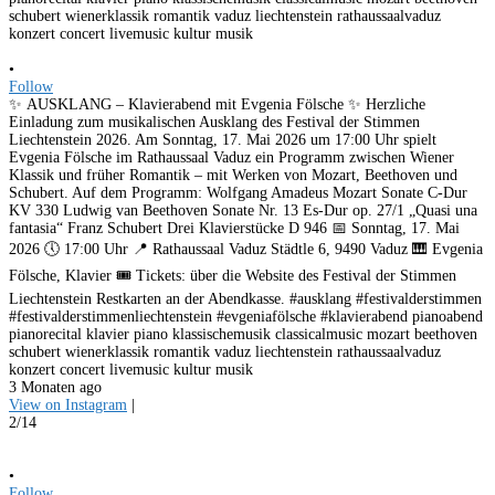
•
Follow
✨ AUSKLANG – Klavierabend mit Evgenia Fölsche ✨ Herzliche
Einladung zum musikalischen Ausklang des Festival der Stimmen
Liechtenstein 2026. Am Sonntag, 17. Mai 2026 um 17:00 Uhr spielt
Evgenia Fölsche im Rathaussaal Vaduz ein Programm zwischen Wiener
Klassik und früher Romantik – mit Werken von Mozart, Beethoven und
Schubert. Auf dem Programm: Wolfgang Amadeus Mozart Sonate C-Dur
KV 330 Ludwig van Beethoven Sonate Nr. 13 Es-Dur op. 27/1 „Quasi una
fantasia“ Franz Schubert Drei Klavierstücke D 946 📅 Sonntag, 17. Mai
2026 🕔 17:00 Uhr 📍 Rathaussaal Vaduz Städtle 6, 9490 Vaduz 🎹 Evgenia
Fölsche, Klavier 🎟️ Tickets: über die Website des Festival der Stimmen
Liechtenstein Restkarten an der Abendkasse. #ausklang #festivalderstimmen
#festivalderstimmenliechtenstein #evgeniafölsche #klavierabend pianoabend
pianorecital klavier piano klassischemusik classicalmusic mozart beethoven
schubert wienerklassik romantik vaduz liechtenstein rathaussaalvaduz
konzert concert livemusic kultur musik
3 Monaten ago
View on Instagram
|
2/14
•
Follow