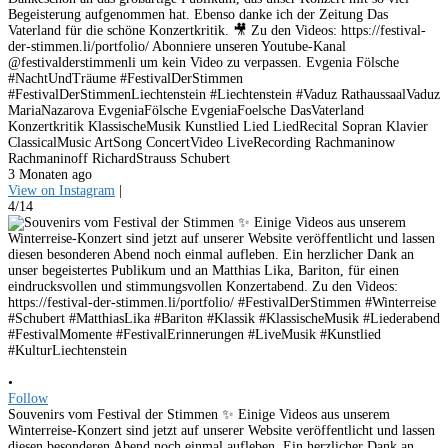
Begeisterung aufgenommen hat. Ebenso danke ich der Zeitung Das
Vaterland für die schöne Konzertkritik. 🎥 Zu den Videos: https://festival-
der-stimmen.li/portfolio/ Abonniere unseren Youtube-Kanal
@festivalderstimmenli um kein Video zu verpassen. Evgenia Fölsche
#NachtUndTräume #FestivalDerStimmen
#FestivalDerStimmenLiechtenstein #Liechtenstein #Vaduz RathaussaalVaduz
MariaNazarova EvgeniaFölsche EvgeniaFoelsche DasVaterland
Konzertkritik KlassischeMusik Kunstlied Lied LiedRecital Sopran Klavier
ClassicalMusic ArtSong ConcertVideo LiveRecording Rachmaninow
Rachmaninoff RichardStrauss Schubert
3 Monaten ago
View on Instagram
|
4/14
•
Follow
Souvenirs vom Festival der Stimmen ✨ Einige Videos aus unserem
Winterreise-Konzert sind jetzt auf unserer Website veröffentlicht und lassen
diesen besonderen Abend noch einmal aufleben. Ein herzlicher Dank an