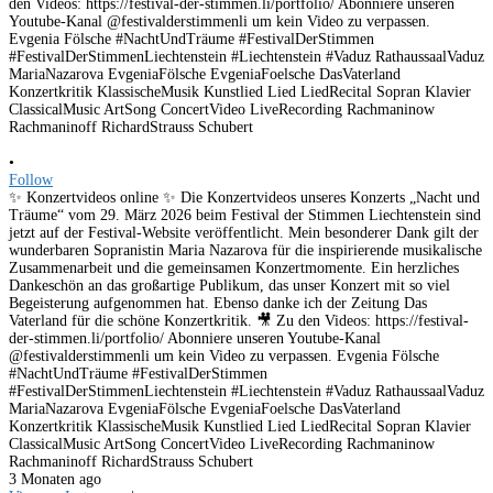
•
Follow
✨ Konzertvideos online ✨ Die Konzertvideos unseres Konzerts „Nacht und
Träume“ vom 29. März 2026 beim Festival der Stimmen Liechtenstein sind
jetzt auf der Festival-Website veröffentlicht. Mein besonderer Dank gilt der
wunderbaren Sopranistin Maria Nazarova für die inspirierende musikalische
Zusammenarbeit und die gemeinsamen Konzertmomente. Ein herzliches
Dankeschön an das großartige Publikum, das unser Konzert mit so viel
Begeisterung aufgenommen hat. Ebenso danke ich der Zeitung Das
Vaterland für die schöne Konzertkritik. 🎥 Zu den Videos: https://festival-
der-stimmen.li/portfolio/ Abonniere unseren Youtube-Kanal
@festivalderstimmenli um kein Video zu verpassen. Evgenia Fölsche
#NachtUndTräume #FestivalDerStimmen
#FestivalDerStimmenLiechtenstein #Liechtenstein #Vaduz RathaussaalVaduz
MariaNazarova EvgeniaFölsche EvgeniaFoelsche DasVaterland
Konzertkritik KlassischeMusik Kunstlied Lied LiedRecital Sopran Klavier
ClassicalMusic ArtSong ConcertVideo LiveRecording Rachmaninow
Rachmaninoff RichardStrauss Schubert
3 Monaten ago