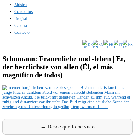
Música
Conciertos
Biografía
Galería
Contacto
DE
EN
FR
IT
ES
Schumann: Frauenliebe und -leben | Er,
der herrlichste von allen (Él, el más
magnífico de todos)
← Desde que lo he visto