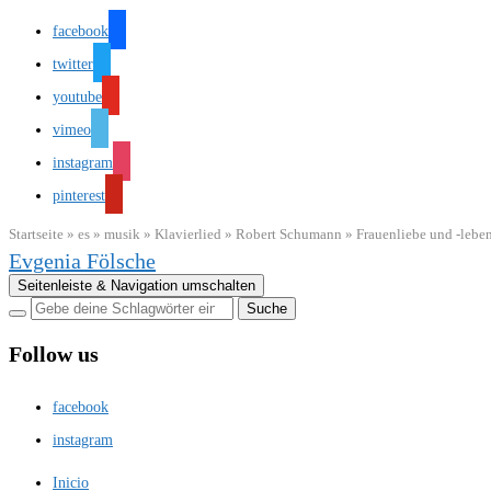
facebook
twitter
youtube
vimeo
instagram
pinterest
Startseite
»
es
»
musik
»
Klavierlied
»
Robert Schumann
»
Frauenliebe und -lebe
Evgenia Fölsche
Seitenleiste & Navigation umschalten
Follow us
facebook
instagram
Inicio