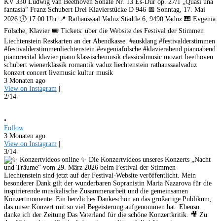
KV 330 Ludwig van Beethoven Sonate Nr. 13 Es-Dur op. 27/1 „Quasi una
fantasia“ Franz Schubert Drei Klavierstücke D 946 📅 Sonntag, 17. Mai
2026 🕔 17:00 Uhr 📍 Rathaussaal Vaduz Städtle 6, 9490 Vaduz 🎹 Evgenia
Fölsche, Klavier 🎟️ Tickets: über die Website des Festival der Stimmen
Liechtenstein Restkarten an der Abendkasse. #ausklang #festivalderstimmen
#festivalderstimmenliechtenstein #evgeniafölsche #klavierabend pianoabend
pianorecital klavier piano klassischemusik classicalmusic mozart beethoven
schubert wienerklassik romantik vaduz liechtenstein rathaussaalvaduz
konzert concert livemusic kultur musik
3 Monaten ago
View on Instagram
|
2/14
•
Follow
3 Monaten ago
View on Instagram
|
3/14