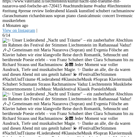
https://www.vaterland.li/liechtenstein/kultur/nacht-und-traeume-mit-
nazarova-und-foelsche-art-720415 #nachtundträume #vaduz #liechtenstein
#zeitung #presse review liederabend klassik kunstlied schubert rachmaninow
claraschumann richardstrauss sopran piano classicalmusic concert livemusic
musikerleben
4 Monaten ago
View on Instagram
|
6/14