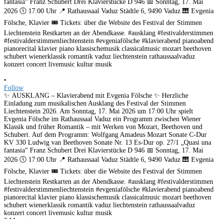
•
Follow
✨ AUSKLANG – Klavierabend mit Evgenia Fölsche ✨ Herzliche
Einladung zum musikalischen Ausklang des Festival der Stimmen
Liechtenstein 2026. Am Sonntag, 17. Mai 2026 um 17:00 Uhr spielt
Evgenia Fölsche im Rathaussaal Vaduz ein Programm zwischen Wiener
Klassik und früher Romantik – mit Werken von Mozart, Beethoven und
Schubert. Auf dem Programm: Wolfgang Amadeus Mozart Sonate C-Dur
KV 330 Ludwig van Beethoven Sonate Nr. 13 Es-Dur op. 27/1 „Quasi una
fantasia“ Franz Schubert Drei Klavierstücke D 946 📅 Sonntag, 17. Mai
2026 🕔 17:00 Uhr 📍 Rathaussaal Vaduz Städtle 6, 9490 Vaduz 🎹 Evgenia
Fölsche, Klavier 🎟️ Tickets: über die Website des Festival der Stimmen
Liechtenstein Restkarten an der Abendkasse. #ausklang #festivalderstimmen
#festivalderstimmenliechtenstein #evgeniafölsche #klavierabend pianoabend
pianorecital klavier piano klassischemusik classicalmusic mozart beethoven
schubert wienerklassik romantik vaduz liechtenstein rathaussaalvaduz
konzert concert livemusic kultur musik