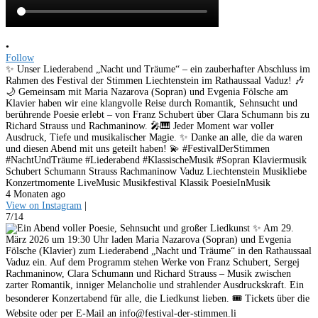
•
Follow
✨ Unser Liederabend „Nacht und Träume“ – ein zauberhafter Abschluss im
Rahmen des Festival der Stimmen Liechtenstein im Rathaussaal Vaduz! 🎶
🌙 Gemeinsam mit Maria Nazarova (Sopran) und Evgenia Fölsche am
Klavier haben wir eine klangvolle Reise durch Romantik, Sehnsucht und
berührende Poesie erlebt – von Franz Schubert über Clara Schumann bis zu
Richard Strauss und Rachmaninow. 🎤🎹 Jeder Moment war voller
Ausdruck, Tiefe und musikalischer Magie. ✨ Danke an alle, die da waren
und diesen Abend mit uns geteilt haben! 💫 #FestivalDerStimmen
#NachtUndTräume #Liederabend #KlassischeMusik #Sopran Klaviermusik
Schubert Schumann Strauss Rachmaninow Vaduz Liechtenstein Musikliebe
Konzertmomente LiveMusic Musikfestival Klassik PoesieInMusik
4 Monaten ago
View on Instagram
|
7/14