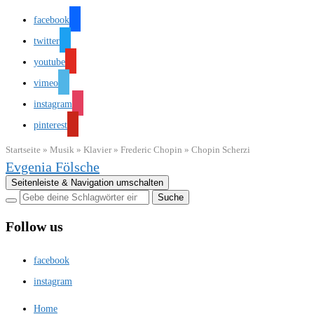
facebook
twitter
youtube
vimeo
instagram
pinterest
Startseite
»
Musik
»
Klavier
»
Frederic Chopin
»
Chopin Scherzi
Evgenia Fölsche
Seitenleiste & Navigation umschalten
Follow us
facebook
instagram
Home