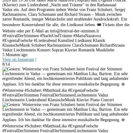
2026 um 19:30 Uhr laden Maria Nazarova (Sopran) und Evgenia Fölsche
(Klavier) zum Liederabend „Nacht und Träume“ in den Rathaussaal
Vaduz ein. Auf dem Programm stehen Werke von Franz Schubert, Sergej
Rachmaninow, Clara Schumann und Richard Strauss – Musik zwischen
zarter Romantik, inniger Melancholie und strahlender Ausdruckskraft. Ein
besonderer Konzertabend für alle, die Liedkunst lieben. 🎟 Tickets über die
Website oder per E-Mail an info@festival-der-stimmen.li
#FestivalDerStimmen #NachtUndTräume #MariaNazarova
#EvgeniaFoelsche #Liederabend Kunstlied Liedkunst Klassik
KlassischeMusik Schubert Rachmaninow ClaraSchumann RichardStrauss
Vaduz Liechtenstein Konzert Sopran Klavier Romantik Musikliebe
5 Monaten ago
View on Instagram
|
8/14