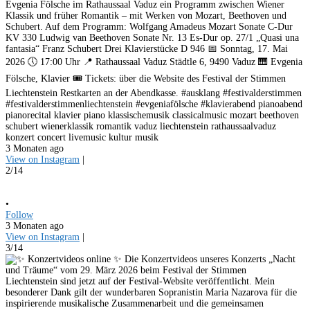
Evgenia Fölsche im Rathaussaal Vaduz ein Programm zwischen Wiener
Klassik und früher Romantik – mit Werken von Mozart, Beethoven und
Schubert. Auf dem Programm: Wolfgang Amadeus Mozart Sonate C-Dur
KV 330 Ludwig van Beethoven Sonate Nr. 13 Es-Dur op. 27/1 „Quasi una
fantasia“ Franz Schubert Drei Klavierstücke D 946 📅 Sonntag, 17. Mai
2026 🕔 17:00 Uhr 📍 Rathaussaal Vaduz Städtle 6, 9490 Vaduz 🎹 Evgenia
Fölsche, Klavier 🎟️ Tickets: über die Website des Festival der Stimmen
Liechtenstein Restkarten an der Abendkasse. #ausklang #festivalderstimmen
#festivalderstimmenliechtenstein #evgeniafölsche #klavierabend pianoabend
pianorecital klavier piano klassischemusik classicalmusic mozart beethoven
schubert wienerklassik romantik vaduz liechtenstein rathaussaalvaduz
konzert concert livemusic kultur musik
3 Monaten ago
View on Instagram
|
2/14
•
Follow
3 Monaten ago
View on Instagram
|
3/14