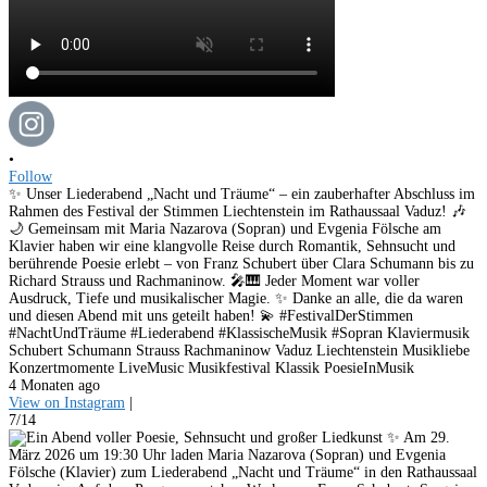
•
Follow
✨ Unser Liederabend „Nacht und Träume“ – ein zauberhafter Abschluss im
Rahmen des Festival der Stimmen Liechtenstein im Rathaussaal Vaduz! 🎶
🌙 Gemeinsam mit Maria Nazarova (Sopran) und Evgenia Fölsche am
Klavier haben wir eine klangvolle Reise durch Romantik, Sehnsucht und
berührende Poesie erlebt – von Franz Schubert über Clara Schumann bis zu
Richard Strauss und Rachmaninow. 🎤🎹 Jeder Moment war voller
Ausdruck, Tiefe und musikalischer Magie. ✨ Danke an alle, die da waren
und diesen Abend mit uns geteilt haben! 💫 #FestivalDerStimmen
#NachtUndTräume #Liederabend #KlassischeMusik #Sopran Klaviermusik
Schubert Schumann Strauss Rachmaninow Vaduz Liechtenstein Musikliebe
Konzertmomente LiveMusic Musikfestival Klassik PoesieInMusik
4 Monaten ago
View on Instagram
|
7/14