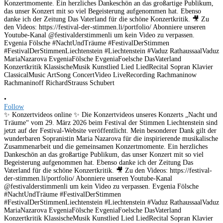
•
Follow
✨ Konzertvideos online ✨ Die Konzertvideos unseres Konzerts „Nacht und
Träume“ vom 29. März 2026 beim Festival der Stimmen Liechtenstein sind
jetzt auf der Festival-Website veröffentlicht. Mein besonderer Dank gilt der
wunderbaren Sopranistin Maria Nazarova für die inspirierende musikalische
Zusammenarbeit und die gemeinsamen Konzertmomente. Ein herzliches
Dankeschön an das großartige Publikum, das unser Konzert mit so viel
Begeisterung aufgenommen hat. Ebenso danke ich der Zeitung Das
Vaterland für die schöne Konzertkritik. 🎥 Zu den Videos: https://festival-
der-stimmen.li/portfolio/ Abonniere unseren Youtube-Kanal
@festivalderstimmenli um kein Video zu verpassen. Evgenia Fölsche
#NachtUndTräume #FestivalDerStimmen
#FestivalDerStimmenLiechtenstein #Liechtenstein #Vaduz RathaussaalVaduz
MariaNazarova EvgeniaFölsche EvgeniaFoelsche DasVaterland
Konzertkritik KlassischeMusik Kunstlied Lied LiedRecital Sopran Klavier