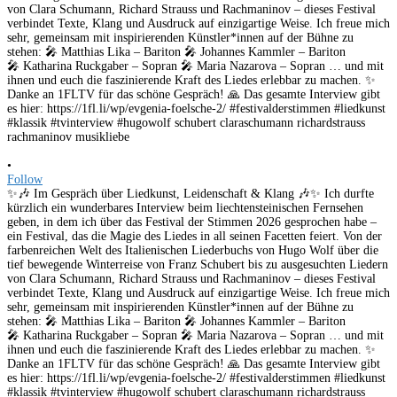
•
Follow
✨🎶 Im Gespräch über Liedkunst, Leidenschaft & Klang 🎶✨ Ich durfte
kürzlich ein wunderbares Interview beim liechtensteinischen Fernsehen
geben, in dem ich über das Festival der Stimmen 2026 gesprochen habe –
ein Festival, das die Magie des Liedes in all seinen Facetten feiert. Von der
farbenreichen Welt des Italienischen Liederbuchs von Hugo Wolf über die
tief bewegende Winterreise von Franz Schubert bis zu ausgesuchten Liedern
von Clara Schumann, Richard Strauss und Rachmaninov – dieses Festival
verbindet Texte, Klang und Ausdruck auf einzigartige Weise. Ich freue mich
sehr, gemeinsam mit inspirierenden Künstler*innen auf der Bühne zu
stehen: 🎤 Matthias Lika – Bariton 🎤 Johannes Kammler – Bariton
🎤 Katharina Ruckgaber – Sopran 🎤 Maria Nazarova – Sopran … und mit
ihnen und euch die faszinierende Kraft des Liedes erlebbar zu machen. ✨
Danke an 1FLTV für das schöne Gespräch! 🙏 Das gesamte Interview gibt
es hier: https://1fl.li/wp/evgenia-foelsche-2/ #festivalderstimmen #liedkunst
#klassik #tvinterview #hugowolf schubert claraschumann richardstrauss