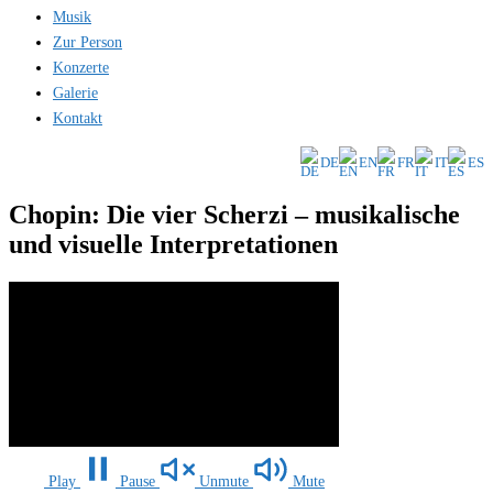
Musik
Zur Person
Konzerte
Galerie
Kontakt
DE
EN
FR
IT
ES
Chopin: Die vier Scherzi – musikalische
und visuelle Interpretationen
Play
Pause
Unmute
Mute