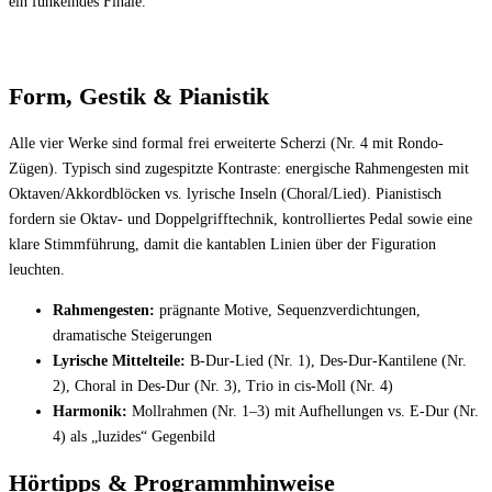
ein funkelndes Finale.
Form, Gestik & Pianistik
Alle vier Werke sind formal frei erweiterte Scherzi (Nr. 4 mit Rondo-
Zügen). Typisch sind zugespitzte Kontraste: energische Rahmengesten mit
Oktaven/Akkordblöcken vs. lyrische Inseln (Choral/Lied). Pianistisch
fordern sie Oktav- und Doppelgrifftechnik, kontrolliertes Pedal sowie eine
klare Stimmführung, damit die kantablen Linien über der Figuration
leuchten.
Rahmengesten:
prägnante Motive, Sequenzverdichtungen,
dramatische Steigerungen
Lyrische Mittelteile:
B-Dur-Lied (Nr. 1), Des-Dur-Kantilene (Nr.
2), Choral in Des-Dur (Nr. 3), Trio in cis-Moll (Nr. 4)
Harmonik:
Mollrahmen (Nr. 1–3) mit Aufhellungen vs. E-Dur (Nr.
4) als „luzides“ Gegenbild
Hörtipps & Programmhinweise