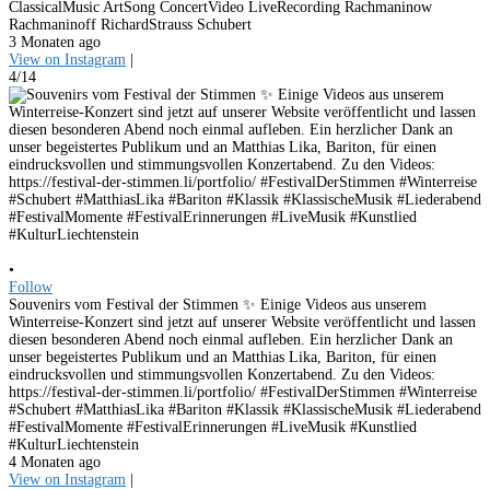
ClassicalMusic ArtSong ConcertVideo LiveRecording Rachmaninow
Rachmaninoff RichardStrauss Schubert
3 Monaten ago
View on Instagram
|
4/14
•
Follow
Souvenirs vom Festival der Stimmen ✨ Einige Videos aus unserem
Winterreise-Konzert sind jetzt auf unserer Website veröffentlicht und lassen
diesen besonderen Abend noch einmal aufleben. Ein herzlicher Dank an
unser begeistertes Publikum und an Matthias Lika, Bariton, für einen
eindrucksvollen und stimmungsvollen Konzertabend. Zu den Videos:
https://festival-der-stimmen.li/portfolio/ #FestivalDerStimmen #Winterreise
#Schubert #MatthiasLika #Bariton #Klassik #KlassischeMusik #Liederabend
#FestivalMomente #FestivalErinnerungen #LiveMusik #Kunstlied
#KulturLiechtenstein
4 Monaten ago
View on Instagram
|