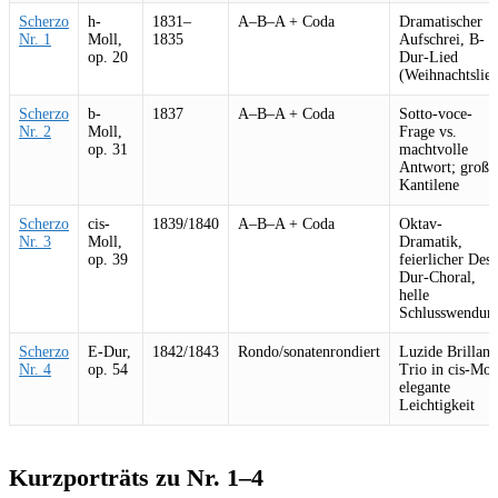
Scherzo
h-
1831–
A–B–A + Coda
Dramatischer
Nr. 1
Moll,
1835
Aufschrei, B-
op. 20
Dur-Lied
(Weihnachtslie
Scherzo
b-
1837
A–B–A + Coda
Sotto-voce-
Nr. 2
Moll,
Frage vs.
op. 31
machtvolle
Antwort; große
Kantilene
Scherzo
cis-
1839/1840
A–B–A + Coda
Oktav-
Nr. 3
Moll,
Dramatik,
op. 39
feierlicher Des-
Dur-Choral,
helle
Schlusswendun
Scherzo
E-Dur,
1842/1843
Rondo/sonatenrondiert
Luzide Brillanz
Nr. 4
op. 54
Trio in cis-Mol
elegante
Leichtigkeit
Kurzporträts zu Nr. 1–4