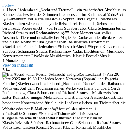
•
Follow
✨ Unser Liederabend „Nacht und Träume“ – ein zauberhafter Abschluss im
Rahmen des Festival der Stimmen Liechtenstein im Rathaussaal Vaduz! 🎶
🌙 Gemeinsam mit Maria Nazarova (Sopran) und Evgenia Fölsche am
Klavier haben wir eine klangvolle Reise durch Romantik, Sehnsucht und
berührende Poesie erlebt – von Franz Schubert über Clara Schumann bis zu
Richard Strauss und Rachmaninow. 🎤🎹 Jeder Moment war voller
Ausdruck, Tiefe und musikalischer Magie. ✨ Danke an alle, die da waren
und diesen Abend mit uns geteilt haben! 💫 #FestivalDerStimmen
#NachtUndTräume #Liederabend #KlassischeMusik #Sopran Klaviermusik
Schubert Schumann Strauss Rachmaninow Vaduz Liechtenstein Musikliebe
Konzertmomente LiveMusic Musikfestival Klassik PoesieInMusik
4 Monaten ago
View on Instagram
|
7/14