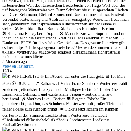
ein Festival, das die Magie des Liedes in all seinen Facetten feiert. Von der
farbenreichen Welt des Italienischen Liederbuchs von Hugo Wolf über die
tief bewegende Winterreise von Franz Schubert bis zu ausgesuchten Liedern
von Clara Schumann, Richard Strauss und Rachmaninov – dieses Festival
verbindet Texte, Klang und Ausdruck auf einzigartige Weise. Ich freue mich
sehr, gemeinsam mit inspirierenden Künstler*innen auf der Bühne zu
stehen: 🎤 Matthias Lika – Bariton 🎤 Johannes Kammler – Bariton
🎤 Katharina Ruckgaber – Sopran 🎤 Maria Nazarova – Sopran … und mit
ihnen und euch die faszinierende Kraft des Liedes erlebbar zu machen. ✨
Danke an 1FLTV für das schöne Gespräch! 🙏 Das gesamte Interview gibt
es hier: https://1fl.li/wp/evgenia-foelsche-2/ #festivalderstimmen #liedkunst
#klassik #tvinterview #hugowolf schubert claraschumann richardstrauss
rachmaninov musikliebe
5 Monaten ago
View on Instagram
|
12/14