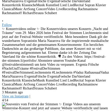
•
Follow
✨ Konzertvideos online ✨ Die Konzertvideos unseres Konzerts „Nacht und
Träume“ vom 29. März 2026 beim Festival der Stimmen Liechtenstein sind
jetzt auf der Festival-Website veröffentlicht. Mein besonderer Dank gilt der
wunderbaren Sopranistin Maria Nazarova für die inspirierende musikalische
Zusammenarbeit und die gemeinsamen Konzertmomente. Ein herzliches
Dankeschön an das großartige Publikum, das unser Konzert mit so viel
Begeisterung aufgenommen hat. Ebenso danke ich der Zeitung Das
Vaterland für die schöne Konzertkritik. 🎥 Zu den Videos: https://festival-
der-stimmen.li/portfolio/ Abonniere unseren Youtube-Kanal
@festivalderstimmenli um kein Video zu verpassen. Evgenia Fölsche
#NachtUndTräume #FestivalDerStimmen
#FestivalDerStimmenLiechtenstein #Liechtenstein #Vaduz RathaussaalVaduz
MariaNazarova EvgeniaFölsche EvgeniaFoelsche DasVaterland
Konzertkritik KlassischeMusik Kunstlied Lied LiedRecital Sopran Klavier
ClassicalMusic ArtSong ConcertVideo LiveRecording Rachmaninow
Rachmaninoff RichardStrauss Schubert
3 Monaten ago
View on Instagram
|
4/14