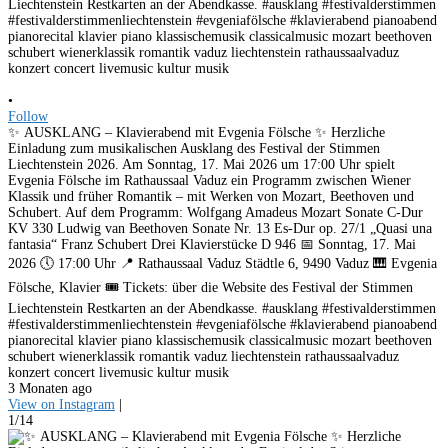
•
Follow
✨ AUSKLANG – Klavierabend mit Evgenia Fölsche ✨ Herzliche
Einladung zum musikalischen Ausklang des Festival der Stimmen
Liechtenstein 2026. Am Sonntag, 17. Mai 2026 um 17:00 Uhr spielt
Evgenia Fölsche im Rathaussaal Vaduz ein Programm zwischen Wiener
Klassik und früher Romantik – mit Werken von Mozart, Beethoven und
Schubert. Auf dem Programm: Wolfgang Amadeus Mozart Sonate C-Dur
KV 330 Ludwig van Beethoven Sonate Nr. 13 Es-Dur op. 27/1 „Quasi una
fantasia“ Franz Schubert Drei Klavierstücke D 946 📅 Sonntag, 17. Mai
2026 🕔 17:00 Uhr 📍 Rathaussaal Vaduz Städtle 6, 9490 Vaduz 🎹 Evgenia
Fölsche, Klavier 🎟️ Tickets: über die Website des Festival der Stimmen
Liechtenstein Restkarten an der Abendkasse. #ausklang #festivalderstimmen
#festivalderstimmenliechtenstein #evgeniafölsche #klavierabend pianoabend
pianorecital klavier piano klassischemusik classicalmusic mozart beethoven
schubert wienerklassik romantik vaduz liechtenstein rathaussaalvaduz
konzert concert livemusic kultur musik
3 Monaten ago
View on Instagram
|
1/14