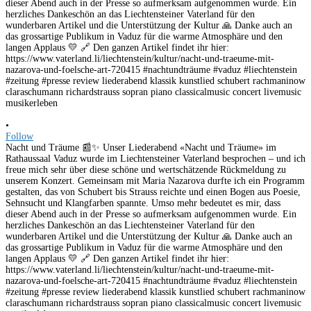
•
Follow
Nacht und Träume 📰✨ Unser Liederabend «Nacht und Träume» im
Rathaussaal Vaduz wurde im Liechtensteiner Vaterland besprochen – und ich
freue mich sehr über diese schöne und wertschätzende Rückmeldung zu
unserem Konzert. Gemeinsam mit Maria Nazarova durfte ich ein Programm
gestalten, das von Schubert bis Strauss reichte und einen Bogen aus Poesie,
Sehnsucht und Klangfarben spannte. Umso mehr bedeutet es mir, dass
dieser Abend auch in der Presse so aufmerksam aufgenommen wurde. Ein
herzliches Dankeschön an das Liechtensteiner Vaterland für den
wunderbaren Artikel und die Unterstützung der Kultur 🙏 Danke auch an
das grossartige Publikum in Vaduz für die warme Atmosphäre und den
langen Applaus 💛 🔗 Den ganzen Artikel findet ihr hier:
https://www.vaterland.li/liechtenstein/kultur/nacht-und-traeume-mit-
nazarova-und-foelsche-art-720415 #nachtundträume #vaduz #liechtenstein
#zeitung #presse review liederabend klassik kunstlied schubert rachmaninow
claraschumann richardstrauss sopran piano classicalmusic concert livemusic