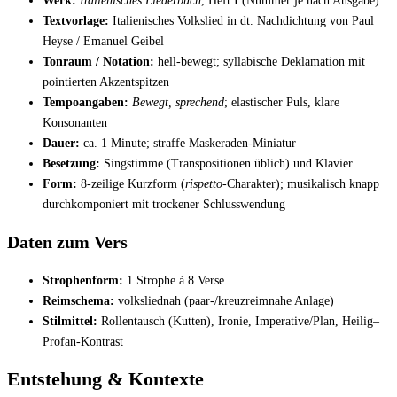
Werk:
Italienisches Liederbuch
, Heft I
(Nummer je nach Ausgabe)
Textvorlage:
Italienisches Volkslied in dt. Nachdichtung von Paul
Heyse / Emanuel Geibel
Tonraum / Notation:
hell-bewegt; syllabische Deklamation mit
pointierten Akzentspitzen
Tempoangaben:
Bewegt, sprechend
; elastischer Puls, klare
Konsonanten
Dauer:
ca. 1 Minute; straffe Maskeraden-Miniatur
Besetzung:
Singstimme (Transpositionen üblich) und Klavier
Form:
8-zeilige Kurzform (
rispetto
-Charakter); musikalisch knapp
durchkomponiert mit trockener Schlusswendung
Daten zum Vers
Strophenform:
1 Strophe à 8 Verse
Reimschema:
volksliednah (paar-/kreuzreimnahe Anlage)
Stilmittel:
Rollentausch (Kutten), Ironie, Imperative/Plan, Heilig–
Profan-Kontrast
Entstehung & Kontexte