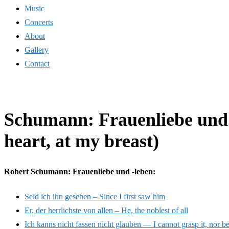
Music
Concerts
About
Gallery
Contact
Schumann: Frauenliebe und 
heart, at my breast)
Robert Schumann: Frauenliebe und -leben:
Seid ich ihn gesehen – Since I first saw him
Er, der herrlichste von allen – He, the noblest of all
Ich kanns nicht fassen nicht glauben — I cannot grasp it, nor bel