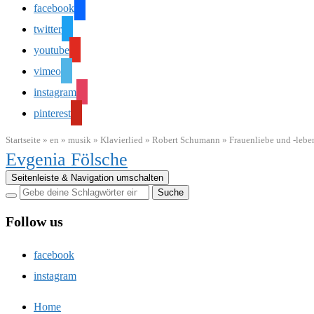
facebook
twitter
youtube
vimeo
instagram
pinterest
Startseite
»
en
»
musik
»
Klavierlied
»
Robert Schumann
»
Frauenliebe und -lebe
Evgenia Fölsche
Seitenleiste & Navigation umschalten
Follow us
facebook
instagram
Home