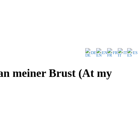
DE
EN
FR
IT
ES
an meiner Brust (At my