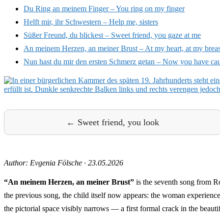
Du Ring an meinem Finger – You ring on my finger
Helft mir, ihr Schwestern – Help me, sisters
Süßer Freund, du blickest – Sweet friend, you gaze at me
An meinem Herzen, an meiner Brust – At my heart, at my breas
Nun hast du mir den ersten Schmerz getan – Now you have cau
← Sweet friend, you look
Author: Evgenia Fölsche
·
23.05.2026
“An meinem Herzen, an meiner Brust”
is the seventh song from 
the previous song, the child itself now appears: the woman experiences
the pictorial space visibly narrows — a first formal crack in the beauti