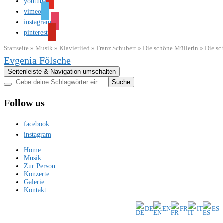
youtube
vimeo
instagram
pinterest
Startseite
»
Musik
»
Klavierlied
»
Franz Schubert
»
Die schöne Müllerin
»
Die sc
Evgenia Fölsche
Seitenleiste & Navigation umschalten
Follow us
facebook
instagram
Home
Musik
Zur Person
Konzerte
Galerie
Kontakt
DE
EN
FR
IT
ES