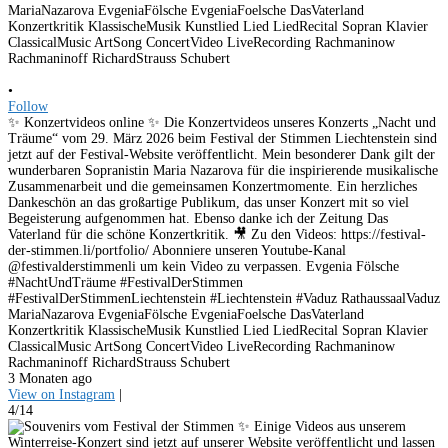
•
Follow
✨ Konzertvideos online ✨ Die Konzertvideos unseres Konzerts „Nacht und
Träume“ vom 29. März 2026 beim Festival der Stimmen Liechtenstein sind
jetzt auf der Festival-Website veröffentlicht. Mein besonderer Dank gilt der
wunderbaren Sopranistin Maria Nazarova für die inspirierende musikalische
Zusammenarbeit und die gemeinsamen Konzertmomente. Ein herzliches
Dankeschön an das großartige Publikum, das unser Konzert mit so viel
Begeisterung aufgenommen hat. Ebenso danke ich der Zeitung Das
Vaterland für die schöne Konzertkritik. 🎥 Zu den Videos: https://festival-
der-stimmen.li/portfolio/ Abonniere unseren Youtube-Kanal
@festivalderstimmenli um kein Video zu verpassen. Evgenia Fölsche
#NachtUndTräume #FestivalDerStimmen
#FestivalDerStimmenLiechtenstein #Liechtenstein #Vaduz RathaussaalVaduz
MariaNazarova EvgeniaFölsche EvgeniaFoelsche DasVaterland
Konzertkritik KlassischeMusik Kunstlied Lied LiedRecital Sopran Klavier
ClassicalMusic ArtSong ConcertVideo LiveRecording Rachmaninow
Rachmaninoff RichardStrauss Schubert
3 Monaten ago
View on Instagram
|
4/14