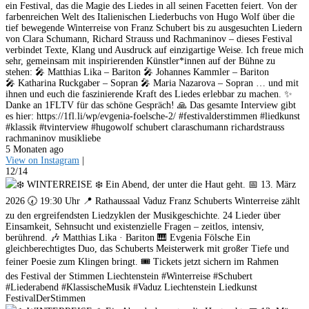
ein Festival, das die Magie des Liedes in all seinen Facetten feiert. Von der
farbenreichen Welt des Italienischen Liederbuchs von Hugo Wolf über die
tief bewegende Winterreise von Franz Schubert bis zu ausgesuchten Liedern
von Clara Schumann, Richard Strauss und Rachmaninov – dieses Festival
verbindet Texte, Klang und Ausdruck auf einzigartige Weise. Ich freue mich
sehr, gemeinsam mit inspirierenden Künstler*innen auf der Bühne zu
stehen: 🎤 Matthias Lika – Bariton 🎤 Johannes Kammler – Bariton
🎤 Katharina Ruckgaber – Sopran 🎤 Maria Nazarova – Sopran … und mit
ihnen und euch die faszinierende Kraft des Liedes erlebbar zu machen. ✨
Danke an 1FLTV für das schöne Gespräch! 🙏 Das gesamte Interview gibt
es hier: https://1fl.li/wp/evgenia-foelsche-2/ #festivalderstimmen #liedkunst
#klassik #tvinterview #hugowolf schubert claraschumann richardstrauss
rachmaninov musikliebe
5 Monaten ago
View on Instagram
|
12/14