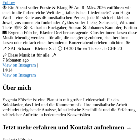
Follow
🌟 Ein Abend voller Poesie & Klang 🌟 Am 8. März 2026 entführen wir
euch in die farbenreiche Welt des „Italienischen Liederbuchs“ von Hugo
Wolf – eine Kette aus 46 musikalischen Perlen, jede für sich ein kleines
Juwel, zusammen ein funkelnder Zyklus voller Liebe, Sehnsucht, Witz und
Tiefe. 🎼✨ 🎤 Katharina Ruckgaber, Sopran 🎤 Johannes Kammler, Bariton
🎹 Evgenia Fölsche, Klavier Drei herausragende Künstler:innen lassen diese
Musik lebendig werden – für alle, die neugierig zuhören, sich berühren
lassen oder einfach einen besonderen Konzertabend erleben möchten. 💫
📍 SAL Schaan – Kleiner Saal 🕢 19:30 Uhr 🎫 Tickets ab CHF 20.–
🎶 Diese Musik ist für alle. 🎶
7 Monaten ago
View on Instagram
|
14/14
View on Instagram
Über mich
Evgenia Fölsche ist eine Pianistin mit großer Leidenschaft für das
Soloklavier, das Lied und die Kammermusik. Ihre musikalische Arbeit
verbindet tiefgehende Analyse, künstlerische Sensibilität und die Erfahrung
zahlreicher Auftritte in bedeutenden Konzertsälen.
Jetzt mehr erfahren und Kontakt aufnehmen →
Evgenia Fölsche