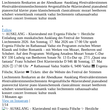
•
Follow
✨ AUSKLANG – Klavierabend mit Evgenia Fölsche ✨ Herzliche
Einladung zum musikalischen Ausklang des Festival der Stimmen
Liechtenstein 2026. Am Sonntag, 17. Mai 2026 um 17:00 Uhr spielt
Evgenia Fölsche im Rathaussaal Vaduz ein Programm zwischen Wiener
Klassik und früher Romantik – mit Werken von Mozart, Beethoven und
Schubert. Auf dem Programm: Wolfgang Amadeus Mozart Sonate C-Dur
KV 330 Ludwig van Beethoven Sonate Nr. 13 Es-Dur op. 27/1 „Quasi una
fantasia“ Franz Schubert Drei Klavierstücke D 946 📅 Sonntag, 17. Mai
2026 🕔 17:00 Uhr 📍 Rathaussaal Vaduz Städtle 6, 9490 Vaduz 🎹 Evgenia
Fölsche, Klavier 🎟️ Tickets: über die Website des Festival der Stimmen
Liechtenstein Restkarten an der Abendkasse. #ausklang #festivalderstimmen
#festivalderstimmenliechtenstein #evgeniafölsche #klavierabend pianoabend
pianorecital klavier piano klassischemusik classicalmusic mozart beethoven
schubert wienerklassik romantik vaduz liechtenstein rathaussaalvaduz
konzert concert livemusic kultur musik
3 Monaten ago
View on Instagram
|
1/14