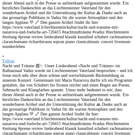
•
Follow
Nacht und Träume 📰✨ Unser Liederabend «Nacht und Träume» im
Rathaussaal Vaduz wurde im Liechtensteiner Vaterland besprochen – und ich
freue mich sehr über diese schöne und wertschätzende Rückmeldung zu
unserem Konzert. Gemeinsam mit Maria Nazarova durfte ich ein Programm
gestalten, das von Schubert bis Strauss reichte und einen Bogen aus Poesie,
Sehnsucht und Klangfarben spannte. Umso mehr bedeutet es mir, dass
dieser Abend auch in der Presse so aufmerksam aufgenommen wurde. Ein
herzliches Dankeschön an das Liechtensteiner Vaterland für den
wunderbaren Artikel und die Unterstützung der Kultur 🙏 Danke auch an
das grossartige Publikum in Vaduz für die warme Atmosphäre und den
langen Applaus 💛 🔗 Den ganzen Artikel findet ihr hier:
https://www.vaterland.li/liechtenstein/kultur/nacht-und-traeume-mit-
nazarova-und-foelsche-art-720415 #nachtundträume #vaduz #liechtenstein
#zeitung #presse review liederabend klassik kunstlied schubert rachmaninow
claraschumann richardstrauss sopran piano classicalmusic concert livemusic